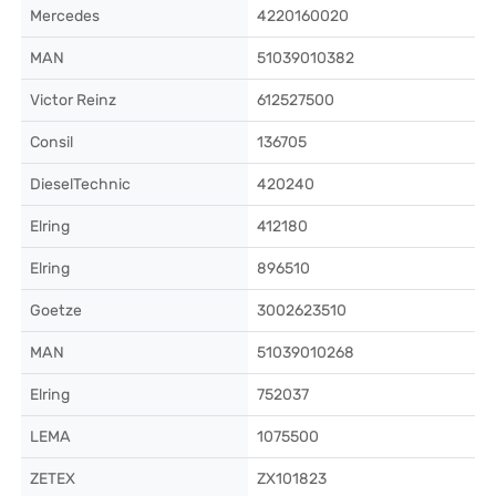
Mercedes
4220160020
MAN
51039010382
Victor Reinz
612527500
Consil
136705
DieselTechnic
420240
Elring
412180
Elring
896510
Goetze
3002623510
MAN
51039010268
Elring
752037
LEMA
1075500
ZETEX
ZX101823