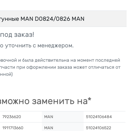
тунные MAN D0824/0826 MAN
под заказ!
о уточнить с менеджером.
овочной и была действительна на момент последней
апчасти при оформлении заказа может отличаться от
нной)
можно заменить на*
79236620
MAN
51024106484
1911713660
MAN
51024106522