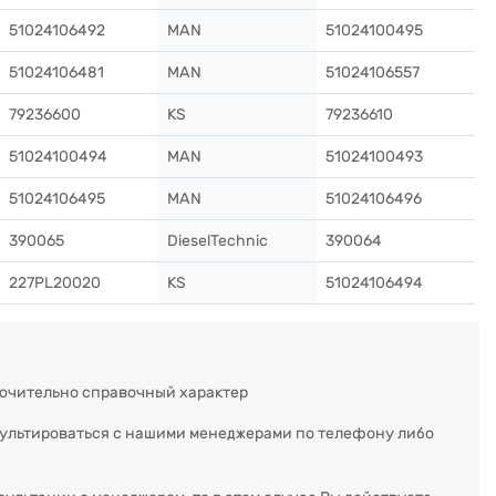
51024106492
MAN
51024100495
51024106481
MAN
51024106557
79236600
KS
79236610
51024100494
MAN
51024100493
51024106495
MAN
51024106496
390065
DieselTechnic
390064
227PL20020
KS
51024106494
ючительно справочный характер
сультироваться с нашими менеджерами по телефону либо