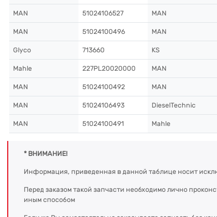
MAN
51024106527
MAN
MAN
51024100496
MAN
Glyco
713660
KS
Mahle
227PL20020000
MAN
MAN
51024100492
MAN
MAN
51024106493
DieselTechnic
MAN
51024100491
Mahle
* ВНИМАНИЕ!
Информация, приведенная в данной таблице носит искл
Перед заказом такой запчасти необходимо лично прокон
иным способом