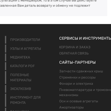
сультации с менеджером, то в этом случае Вы действуете
тавленная Вам деталь возврату и обмену не подлежит
СЕРВИСЫ И ИНСТРУМЕНТ
ПРОИЗВОДИТЕЛИ
КОРЗИНА И ЗАКАЗ
УЗЛЫ И АГРЕГАТЫ
ОБРАТНАЯ СВЯЗЬ
МЕДИАТЕКА
САЙТЫ-ПАРТНЕРЫ
КАТАЛОГИ PDF
Запчасти сдвижных крыш
ПОЛЕЗНЫЕ
Стремянки и рессоры
МАТЕРИАЛЫ
Фонари и электрика
ЭКСКЛЮЗИВ
Пневомаппаратура и тромозн
механизмы
ИНСТРУМЕНТ ДЛЯ
Оси и осевые агрегаты
РЕМОНТА
Амортизаторы