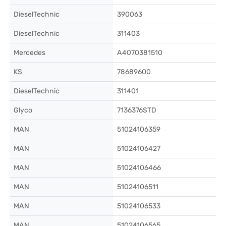
DieselTechnic
390063
DieselTechnic
311403
Mercedes
A4070381510
KS
78689600
DieselTechnic
311401
Glyco
7136376STD
MAN
51024106359
MAN
51024106427
MAN
51024106466
MAN
51024106511
MAN
51024106533
MAN
51024106565