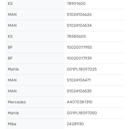
KS
78901600
MAN
51024106626
MAN
51024106534
KS
78585605
BF
10020017955
BF
10020017939
Mahle
001PL18097025
MAN
51024106471
MAN
51024106535
Mercedes
A4070381310
Mahle
001PL18097050
Miba
2428930