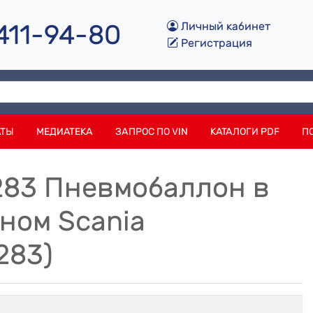
 411-94-80
Личный кабинет
Регистрация
АТЫ
МЕДИАТЕКА
ЗАПРОС ПО VIN
КАТАЛОГИ PDF
П
7283 Пневмобаллон в
аном Scania
283)