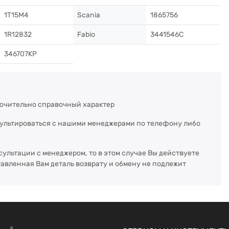
1T15M4
Scania
1865756
1R12832
Fabio
3441546C
346707KP
ючительно справочный характер
сультироваться с нашими менеджерами по телефону либо
сультации с менеджером, то в этом случае Вы действуете
тавленная Вам деталь возврату и обмену не подлежит