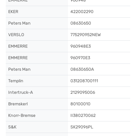
EMMERRE
960948
EKER
422002290
Peters Man
08630650
VERSLO
775290952NEW
EMMERRE
960948E3
EMMERRE
960970E3
Peters Man
08630650A
Templin
031208700111
Intertruck-A
2129095006
Bremskerl
80100010
Knorr-Bremse
II380270062
S&K
SK29096PL