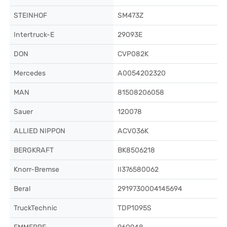
STEINHOF
SM473Z
Intertruck-E
29093E
DON
CVP082K
Mercedes
A0054202320
MAN
81508206058
Sauer
120078
ALLIED NIPPON
ACV036K
BERGKRAFT
BK8506218
Knorr-Bremse
II376580062
Beral
2919730004145694
TruckTechnic
TDP1095S