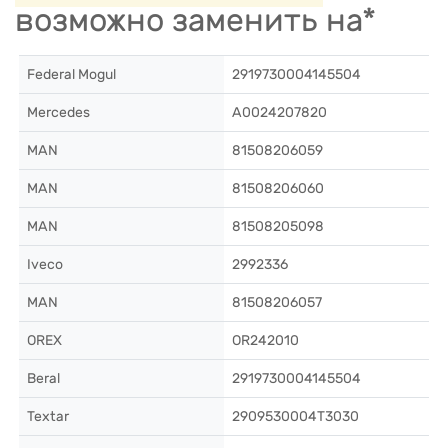
возможно заменить на*
Federal Mogul
2919730004145504
Mercedes
A0024207820
MAN
81508206059
MAN
81508206060
MAN
81508205098
Iveco
2992336
MAN
81508206057
OREX
OR242010
Beral
2919730004145504
Textar
2909530004T3030