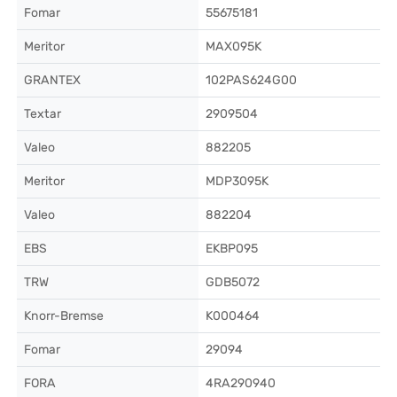
Fomar
55675181
Meritor
MAX095K
GRANTEX
102PAS624G00
Textar
2909504
Valeo
882205
Meritor
MDP3095K
Valeo
882204
EBS
EKBP095
TRW
GDB5072
Knorr-Bremse
K000464
Fomar
29094
FORA
4RA290940