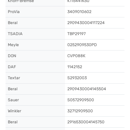
Knorr-Bremse
K115441K50
ProVia
3409010602
Beral
2909430004117224
TSADIA
TBP29197
Meyle
0252909530PD
DON
CVP088K
DAF
1142152
Textar
S2932003
Beral
2909430004145504
Sauer
S0572909500
Winkler
32712909500
Beral
2916530004145750