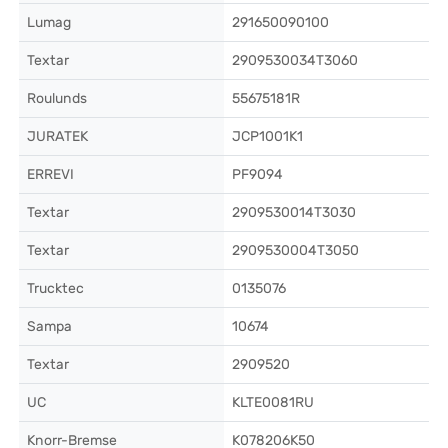
Lumag
291650090100
Textar
2909530034T3060
Roulunds
55675181R
JURATEK
JCP1001K1
ERREVI
PF9094
Textar
2909530014T3030
Textar
2909530004T3050
Trucktec
0135076
Sampa
10674
Textar
2909520
UC
KLTE0081RU
Knorr-Bremse
K078206K50