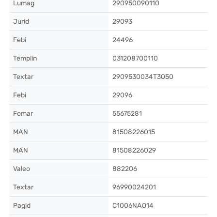
Lumag
290950090110
Jurid
29093
Febi
24496
Templin
031208700110
Textar
2909530034T3050
Febi
29096
Fomar
55675281
MAN
81508226015
MAN
81508226029
Valeo
882206
Textar
96990024201
Pagid
C1006NA014