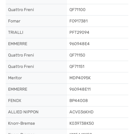
Quattro Freni
QF71100
Fomar
FO917381
TRIALLI
PFT29094
EMMERRE
960948E4
Quattro Freni
QF71150
Quattro Freni
QF71151
Meritor
MDP4095K
EMMERRE
960948E11
FENOX
BP44008
ALLIED NIPPON
ACV036KHD
Knorr-Bremse
K039738K50