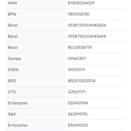
MAN
81508206029
BPW
980102930
Beral
2928730004145504
Beral
2928730004145694
Beral
BCV29287TK
Sampa
09661301
DOKA
31010011
BSG
BSG01202004
GTS
G2021171
Enterprise
E5040094
S&K
SK29197PL
Enterprise
E5049003