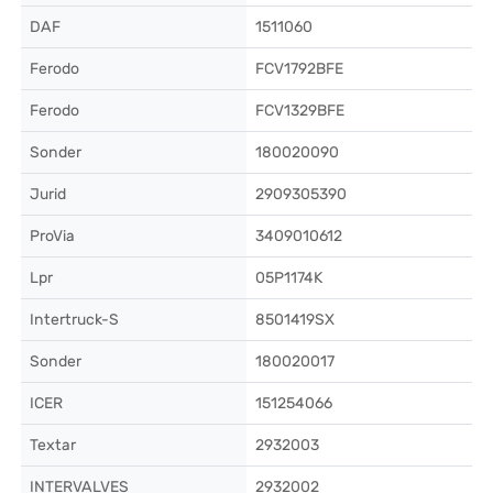
DAF
1511060
Ferodo
FCV1792BFE
Ferodo
FCV1329BFE
Sonder
180020090
Jurid
2909305390
ProVia
3409010612
Lpr
05P1174K
Intertruck-S
8501419SX
Sonder
180020017
ICER
151254066
Textar
2932003
INTERVALVES
2932002