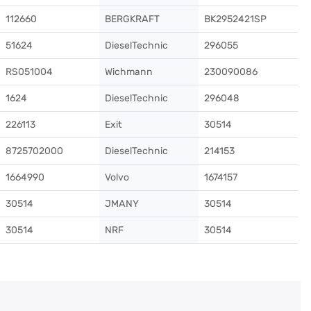
112660
BERGKRAFT
BK2952421SP
51624
DieselTechnic
296055
RS051004
Wichmann
230090086
1624
DieselTechnic
296048
226113
Exit
30514
8725702000
DieselTechnic
214153
1664990
Volvo
1674157
30514
JMANY
30514
30514
NRF
30514