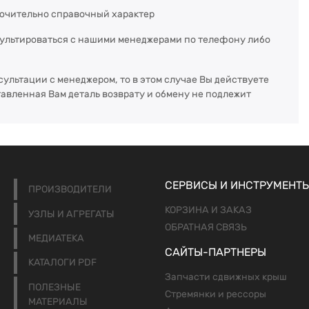
ючительно справочный характер
сультироваться с нашими менеджерами по телефону либо
сультации с менеджером, то в этом случае Вы действуете
тавленная Вам деталь возврату и обмену не подлежит
СЕРВИСЫ И ИНСТРУМЕНТ
ПРОИЗВОДИТЕЛИ
КОРЗИНА И ЗАКАЗ
УЗЛЫ И АГРЕГАТЫ
ОБРАТНАЯ СВЯЗЬ
МЕДИАТЕКА
САЙТЫ-ПАРТНЕРЫ
КАТАЛОГИ PDF
Запчасти сдвижных крыш
ПОЛЕЗНЫЕ
Стремянки и рессоры
МАТЕРИАЛЫ