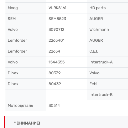
Moog
VLRK8161
HD parts
SEM
SEM8523
AUGER
Volvo
3090712
Wichmann
Lemforder
2265401
AUGER
Lemforder
22654
C.E.I.
Volvo
1544355
Intertruck-A
Dinex
80339
Volvo
Dinex
80439
Febi
Intertruck-B
Мотордеталь
30514
* ВНИМАНИЕ!