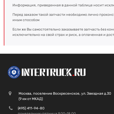
Информация, приведенная в данной таблице носит искл
Перед заказом такой запчасти необходимо лично прокон
иным способом
Если же Вы самостоятельно заказываете запчасть без кон
исключительно на свой страх и риск, а оплаченная и дос
Москва, поселение Воскресенское, ул. Звездная д.30
(9 км от МКАД)
(495) 411-94-80
понедельник-пятница 9.00-18.00