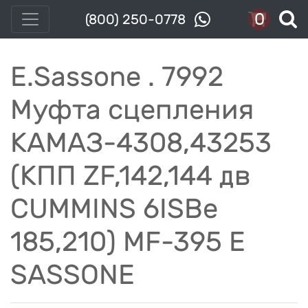
0
(800) 250-0778
E.Sassone . 7992
Муфта сцепления
КАМАЗ-4308,43253
(КПП ZF,142,144 дв
CUMMINS 6ISBe
185,210) MF-395 E
SASSONE