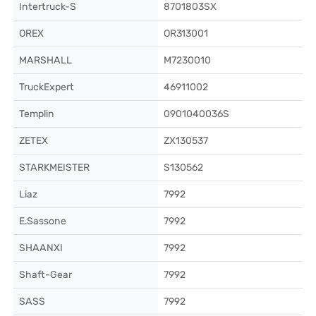
Intertruck-S
8701803SX
OREX
OR313001
MARSHALL
M7230010
TruckExpert
46911002
Templin
0901040036S
ZETEX
ZX130537
STARKMEISTER
S130562
Liaz
7992
E.Sassone
7992
SHAANXI
7992
Shaft-Gear
7992
SASS
7992