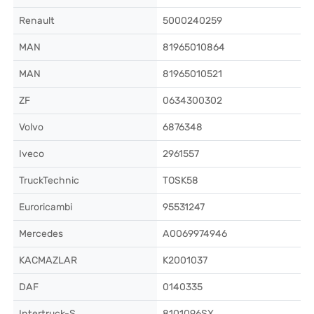
Renault
5000240259
MAN
81965010864
MAN
81965010521
ZF
0634300302
Volvo
6876348
Iveco
2961557
TruckTechnic
TOSK58
Euroricambi
95531247
Mercedes
A0069974946
KACMAZLAR
K2001037
DAF
0140335
Intertruck-S
8101096SX