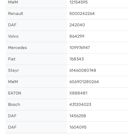
MWM
12154595
Renault
5000242264
DAF
242040
Volvo
864299
Mercedes
109976947
Fiat
768343
Steyr
61460080748
MWM
606901280264
EATON
X888481
Bosch
431204023
DAF
1456258
DAF
1604095