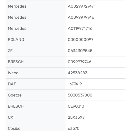
Mercedes
A0029972747
Mercedes
A0099979746
Mercedes
A0119974746
POLAND
0000000097
ZF
0634309545
BRESCH
0099979746
Iveco
42538283
DAF
1677419
Goetze
5030537800
BRESCH
CE90310
CX
25X35X7
Cosibo
63570