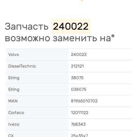
Запчасть
240022
возможно заменить на*
Volvo
240022
DieselTechnic
212121
Elring
38075
Elring
038075
MAN
81965010702
Corteco
12011122
Iveco
768343
CX
25x35x7