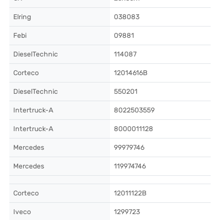
Elring
038083
Febi
09881
DieselTechnic
114087
Corteco
12014616B
DieselTechnic
550201
Intertruck-A
8022503559
Intertruck-A
8000011128
Mercedes
99979746
Mercedes
119974746
Corteco
12011122B
Iveco
1299723