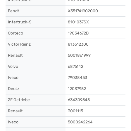
Fendt
X551741902000
Intertruck-S
8101037SX
Corteco
19034672B
Victor Reinz
813512300
Renault
5001861999
Volvo
6876142
Iveco
79038453
Deutz
12037952
ZF Getriebe
634309545
Renault
3001115
Iveco
5000242264