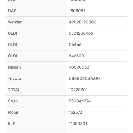
DAF
1505081
Winkler
49820190000
OLDI
0701206466
OLDI
06466
OLDI
646600
Nissan
90090032
Toyota
0888080376GO
TOTAL
10220301
Shell
550046374
Mobil
152573
ELF
11050301