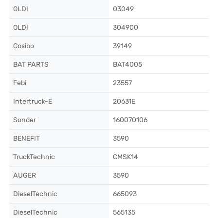
OLDI
03049
OLDI
304900
Cosibo
39149
BAT PARTS
BAT4005
Febi
23557
Intertruck-E
20631E
Sonder
160070106
BENEFIT
3590
TruckTechnic
CMSK14
AUGER
3590
DieselTechnic
665093
DieselTechnic
565135