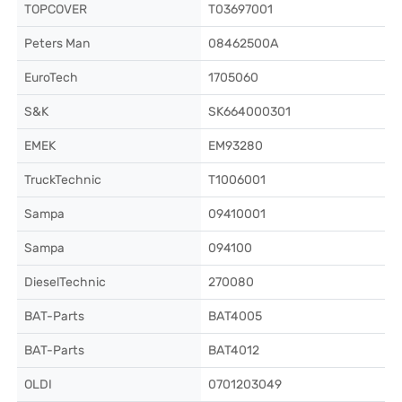
TOPCOVER
T03697001
Peters Man
08462500A
EuroTech
1705060
S&K
SK664000301
EMEK
EM93280
TruckTechnic
T1006001
Sampa
09410001
Sampa
094100
DieselTechnic
270080
BAT-Parts
BAT4005
BAT-Parts
BAT4012
OLDI
0701203049