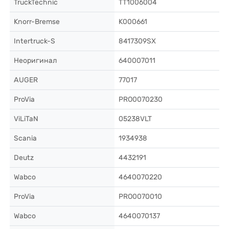
TruckTechnic
TT1006004
Knorr-Bremse
K000661
Intertruck-S
8417309SX
Неоригинал
640007011
AUGER
77017
ProVia
PRO0070230
ViLiTaN
05238VLT
Scania
1934938
Deutz
4432191
Wabco
4640070220
ProVia
PRO0070010
Wabco
4640070137