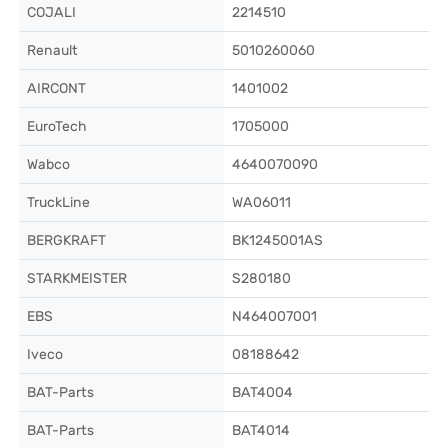
COJALI
2214510
Renault
5010260060
AIRCONT
1401002
EuroTech
1705000
Wabco
4640070090
TruckLine
WA06011
BERGKRAFT
BK1245001AS
STARKMEISTER
S280180
EBS
N464007001
Iveco
08188642
BAT-Parts
BAT4004
BAT-Parts
BAT4014