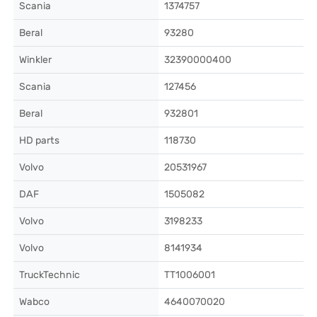
Scania
1374757
Beral
93280
Winkler
32390000400
Scania
127456
Beral
932801
HD parts
118730
Volvo
20531967
DAF
1505082
Volvo
3198233
Volvo
8141934
TruckTechnic
TT1006001
Wabco
4640070020