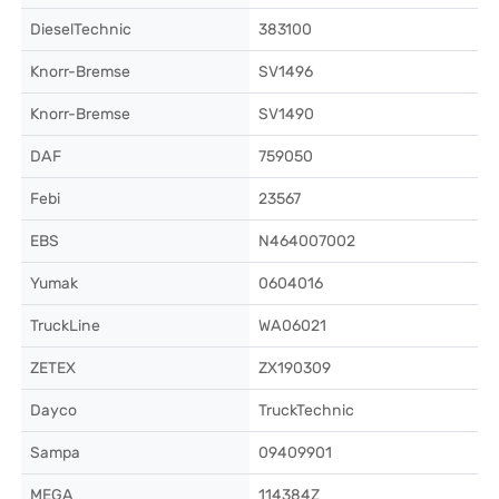
DieselTechnic
383100
Knorr-Bremse
SV1496
Knorr-Bremse
SV1490
DAF
759050
Febi
23567
EBS
N464007002
Yumak
0604016
TruckLine
WA06021
ZETEX
ZX190309
Dayco
TruckTechnic
Sampa
09409901
MEGA
114384Z