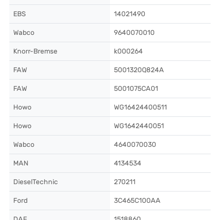
EBS
14021490
Wabco
9640070010
Knorr-Bremse
k000264
FAW
5001320Q824A
FAW
5001075CA01
Howo
WG16424400511
Howo
WG1642440051
Wabco
4640070030
MAN
4134534
DieselTechnic
270211
Ford
3C465C100AA
DAF
1518860