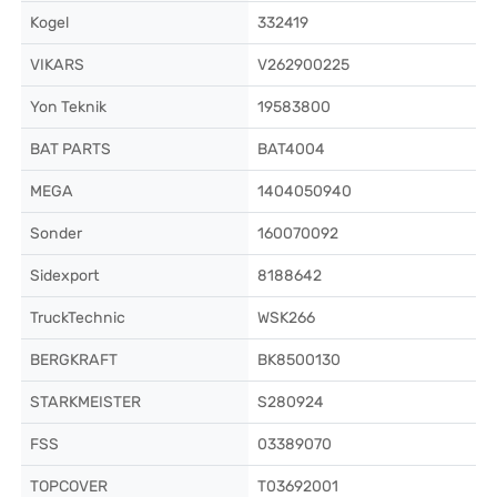
Kogel
332419
VIKARS
V262900225
Yon Teknik
19583800
BAT PARTS
BAT4004
MEGA
1404050940
Sonder
160070092
Sidexport
8188642
TruckTechnic
WSK266
BERGKRAFT
BK8500130
STARKMEISTER
S280924
FSS
03389070
TOPCOVER
T03692001