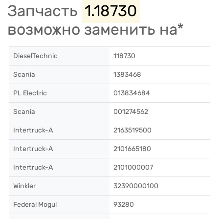
Запчасть
1.18730
возможно заменить на*
DieselTechnic
118730
Scania
1383468
PL Electric
013834684
Scania
001274562
Intertruck-A
2163519500
Intertruck-A
2101665180
Intertruck-A
2101000007
Winkler
32390000100
Federal Mogul
93280