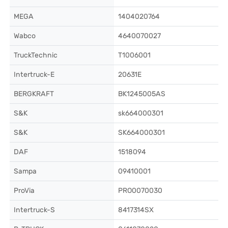
MEGA
1404020764
Wabco
4640070027
TruckTechnic
T1006001
Intertruck-E
20631E
BERGKRAFT
BK1245005AS
S&K
sk664000301
S&K
SK664000301
DAF
1518094
Sampa
09410001
ProVia
PRO0070030
Intertruck-S
8417314SX