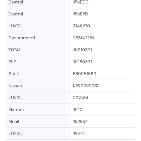
Castrol
156EDC
Castrol
156E9D
LUKOIL
3148670
Gazpromneft
253142136
TOTAL
10210301
ELF
10150301
Shell
550051580
Nissan
KE90090032
LUKOIL
207464
Mannol
1010
Mobil
152567
LUKOIL
19441