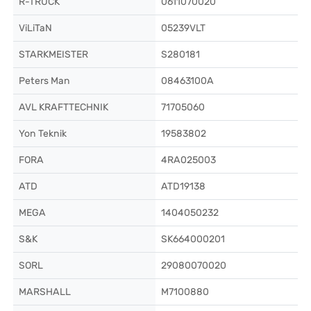
R-TRUCK
0611070020
ViLiTaN
05239VLT
STARKMEISTER
S280181
Peters Man
08463100A
AVL KRAFTTECHNIK
71705060
Yon Teknik
19583802
FORA
4RA025003
ATD
ATD19138
MEGA
1404050232
S&K
SK664000201
SORL
29080070020
MARSHALL
M7100880