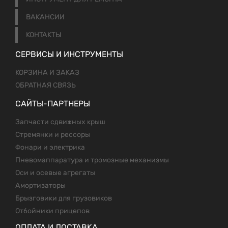
ВАКАНСИИ
КОНТАКТЫ
СЕРВИСЫ И ИНСТРУМЕНТЫ
КОРЗИНА И ЗАКАЗ
ОБРАТНАЯ СВЯЗЬ
САЙТЫ-ПАРТНЕРЫ
Запчасти сдвижных крыш
Стремянки и рессоры
Фонари и электрика
Пневомаппаратура и тромозные механизмы
Оси и осевые агрегаты
Амортизаторы
Брызговики для грузовиков
Отбойники прицепов
ОПЛАТА И ДОСТАВКА