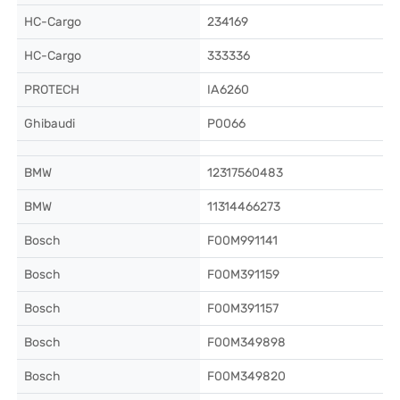
HC-Cargo
234169
HC-Cargo
333336
PROTECH
IA6260
Ghibaudi
P0066
BMW
12317560483
BMW
11314466273
Bosch
F00M991141
Bosch
F00M391159
Bosch
F00M391157
Bosch
F00M349898
Bosch
F00M349820