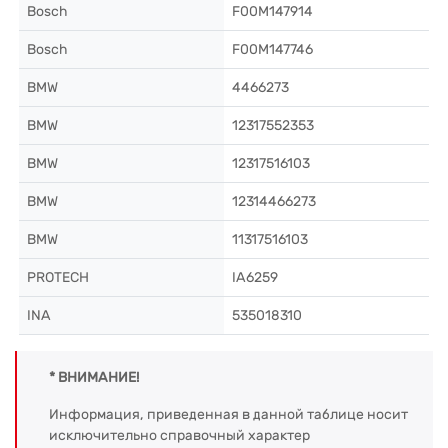
Bosch
F00M147914
Bosch
F00M147746
BMW
4466273
BMW
12317552353
BMW
12317516103
BMW
12314466273
BMW
11317516103
PROTECH
IA6259
INA
535018310
* ВНИМАНИЕ!
Информация, приведенная в данной таблице носит
исключительно справочный характер