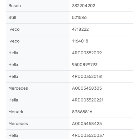
Bosch
332204202
Still
521586
Iveco
4718222
Iveco
1164018
Hella
4RD00352009
Hella
9500899793
Hella
4RD003520131
Mercedes
A0005458305
Hella
4RD003520221
Monark
83865816
Mercedes
A0005458425
Hella
4RD003520037