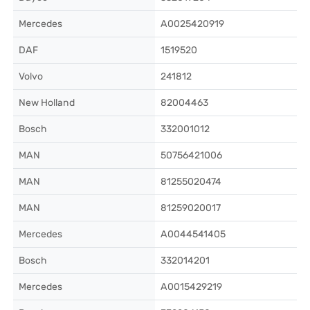
Mercedes
A0025420919
DAF
1519520
Volvo
241812
New Holland
82004463
Bosch
332001012
MAN
50756421006
MAN
81255020474
MAN
81259020017
Mercedes
A0044541405
Bosch
332014201
Mercedes
A0015429219