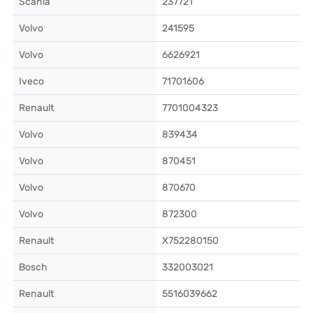
Scania
237721
Volvo
241595
Volvo
6626921
Iveco
71701606
Renault
7701004323
Volvo
839434
Volvo
870451
Volvo
870670
Volvo
872300
Renault
X752280150
Bosch
332003021
Renault
5516039662