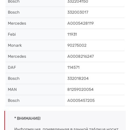
Bosch
332204150
Bosch
332003017
Mercedes
A0005428119
Febi
11931
Monark
90275002
Mercedes
A0008216247
DAF
114571
Bosch
332018204
MAN
81259020054
Bosch
A0005457205
* ВНИМАНИЕ!
Информация, приведенная в данной таблице носит