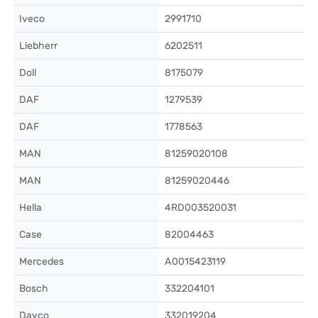
Iveco
2991710
Liebherr
6202511
Doll
8175079
DAF
1279539
DAF
1778563
MAN
81259020108
MAN
81259020446
Hella
4RD003520031
Case
82004463
Mercedes
A0015423119
Bosch
332204101
Dayco
332019204