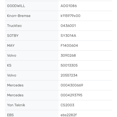
GOODWILL
ADG1086
Knorr-Bremse
k115979x00
Trucktec
0436001
SOTBY
SY3014A
MAY
F1400604
Volvo
3090268
KS
50013305
Volvo
20557234
Mercedes
0004300669
Mercedes
0004293795
Yon Teknik
CS2003
EBS
ebs2282f