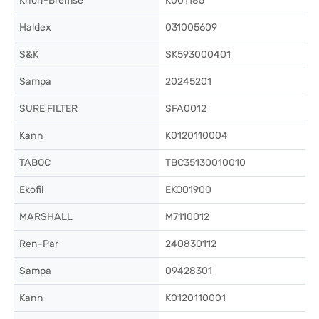
Knorr-Bremse
K001185
Haldex
031005609
S&K
SK593000401
Sampa
20245201
SURE FILTER
SFA0012
Kann
K0120110004
TABOC
TBC35130010010
Ekofil
EKO01900
MARSHALL
M7110012
Ren-Par
240830112
Sampa
09428301
Kann
K0120110001