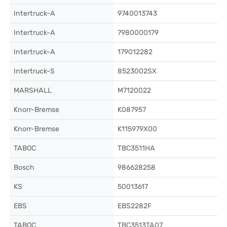
Intertruck-A
9740013743
Intertruck-A
7980000179
Intertruck-A
179012282
Intertruck-S
8523002SX
MARSHALL
M7120022
Knorr-Bremse
K087957
Knorr-Bremse
K115979X00
TABOC
TBC3511HA
Bosch
986628258
KS
50013617
EBS
EBS2282F
TABOC
TBC3513TA07