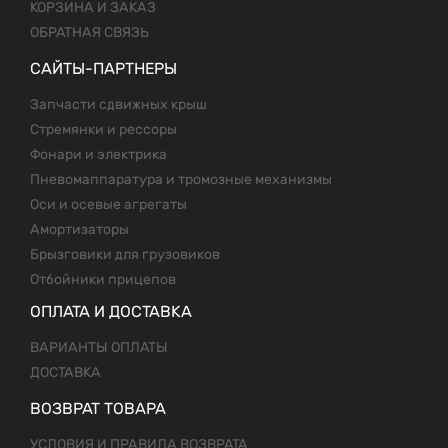
КОРЗИНА И ЗАКАЗ
ОБРАТНАЯ СВЯЗЬ
САЙТЫ-ПАРТНЕРЫ
Запчасти сдвижных крыш
Стремянки и рессоры
Фонари и электрика
Пневомаппаратура и тромозные механизмы
Оси и осевые агрегаты
Амортизаторы
Брызговики для грузовиков
Отбойники прицепов
ОПЛАТА И ДОСТАВКА
ВАРИАНТЫ ОПЛАТЫ
ДОСТАВКА
ВОЗВРАТ ТОВАРА
УСЛОВИЯ И ПРАВИЛА ВОЗВРАТА