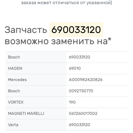
заказа может отличаться от указанной)
Запчасть
690033120
возможно заменить на*
Bosch
690033120
HAGEN
69010
Mercedes
A000982420826
Bosch
0092T50770
VORTEX
190
MAGNETI MARELLI
067260017002
Varta
690033120