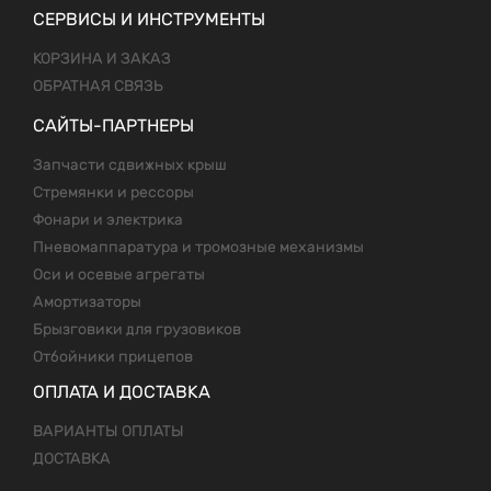
СЕРВИСЫ И ИНСТРУМЕНТЫ
КОРЗИНА И ЗАКАЗ
ОБРАТНАЯ СВЯЗЬ
САЙТЫ-ПАРТНЕРЫ
Запчасти сдвижных крыш
Стремянки и рессоры
Фонари и электрика
Пневомаппаратура и тромозные механизмы
Оси и осевые агрегаты
Амортизаторы
Брызговики для грузовиков
Отбойники прицепов
ОПЛАТА И ДОСТАВКА
ВАРИАНТЫ ОПЛАТЫ
ДОСТАВКА