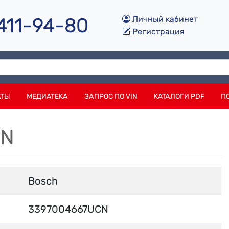
 411-94-80
Личный кабинет
Регистрация
АТЫ
МЕДИАТЕКА
ЗАПРОС ПО VIN
КАТАЛОГИ PDF
П
CN
Bosch
3397004667UCN