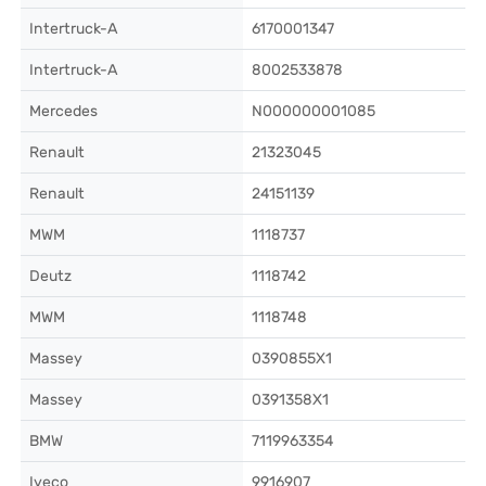
Intertruck-A
6170001347
Intertruck-A
8002533878
Mercedes
N000000001085
Renault
21323045
Renault
24151139
MWM
1118737
Deutz
1118742
MWM
1118748
Massey
0390855X1
Massey
0391358X1
BMW
7119963354
Iveco
9916907