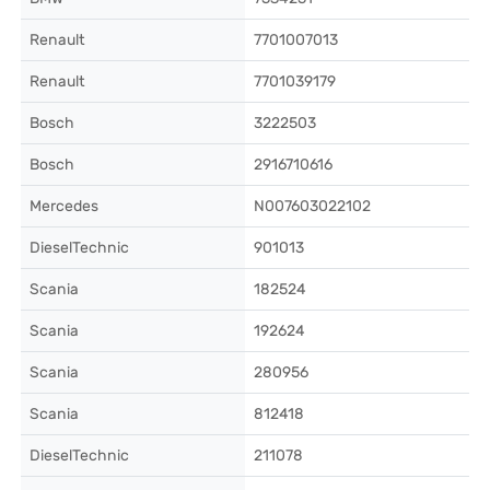
Renault
7701007013
Renault
7701039179
Bosch
3222503
Bosch
2916710616
Mercedes
N007603022102
DieselTechnic
901013
Scania
182524
Scania
192624
Scania
280956
Scania
812418
DieselTechnic
211078