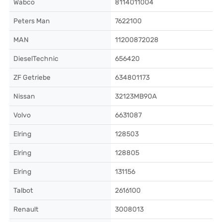
Wabco
8114011004
Peters Man
7622100
MAN
11200872028
DieselTechnic
656420
ZF Getriebe
634801173
Nissan
32123MB90A
Volvo
6631087
Elring
128503
Elring
128805
Elring
131156
Talbot
2616100
Renault
3008013