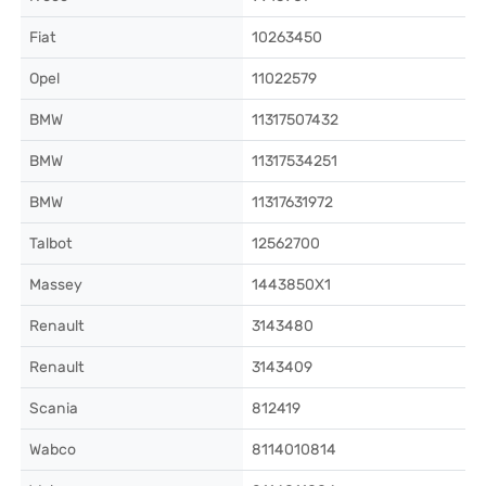
Fiat
10263450
Opel
11022579
BMW
11317507432
BMW
11317534251
BMW
11317631972
Talbot
12562700
Massey
1443850X1
Renault
3143480
Renault
3143409
Scania
812419
Wabco
8114010814