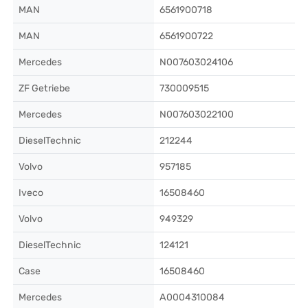
MAN
6561900718
MAN
6561900722
Mercedes
N007603024106
ZF Getriebe
730009515
Mercedes
N007603022100
DieselTechnic
212244
Volvo
957185
Iveco
16508460
Volvo
949329
DieselTechnic
124121
Case
16508460
Mercedes
A0004310084