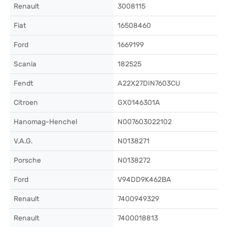
Renault
3008115
Fiat
16508460
Ford
1669199
Scania
182525
Fendt
A22X27DIN7603CU
Citroen
GX0146301A
Hanomag-Henchel
N007603022102
V.A.G.
N0138271
Porsche
N0138272
Ford
V94DD9K462BA
Renault
7400949329
Renault
7400018813