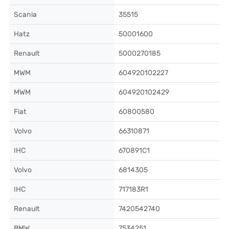
Scania
35515
Hatz
50001600
Renault
5000270185
MWM
604920102227
MWM
604920102429
Fiat
60800580
Volvo
66310871
IHC
670891C1
Volvo
6814305
IHC
717183R1
Renault
7420542740
BMW
7534251