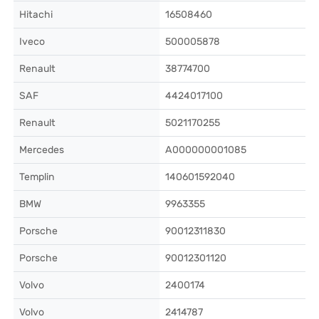
Hitachi
16508460
Iveco
500005878
Renault
38774700
SAF
4424017100
Renault
5021170255
Mercedes
A000000001085
Templin
140601592040
BMW
9963355
Porsche
90012311830
Porsche
90012301120
Volvo
2400174
Volvo
2414787