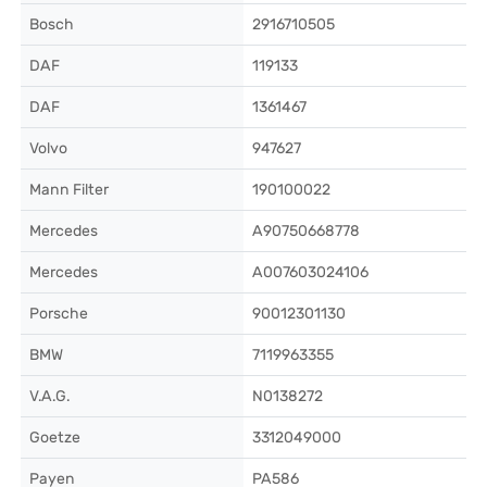
Bosch
2916710505
DAF
119133
DAF
1361467
Volvo
947627
Mann Filter
190100022
Mercedes
A90750668778
Mercedes
A007603024106
Porsche
90012301130
BMW
7119963355
V.A.G.
N0138272
Goetze
3312049000
Payen
PA586