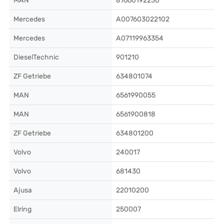
MAN
87660192230
Mercedes
A007603022102
Mercedes
A07119963354
DieselTechnic
901210
ZF Getriebe
634801074
MAN
6561990055
MAN
6561900818
ZF Getriebe
634801200
Volvo
240017
Volvo
681430
Ajusa
22010200
Elring
250007