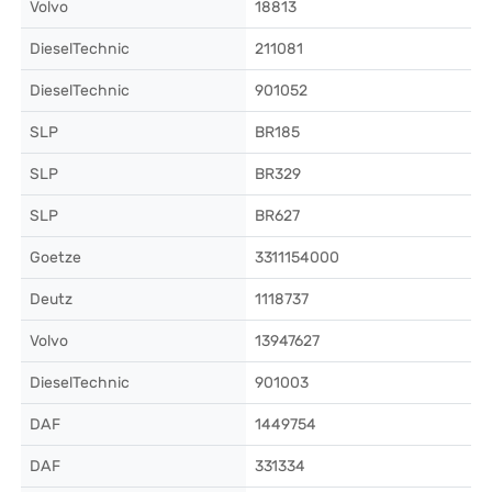
Volvo
18813
DieselTechnic
211081
DieselTechnic
901052
SLP
BR185
SLP
BR329
SLP
BR627
Goetze
3311154000
Deutz
1118737
Volvo
13947627
DieselTechnic
901003
DAF
1449754
DAF
331334