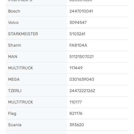
Bosch
2447010041
Volvo
3094547
STARKMEISTER
S103261
Sharm
FA8104A
MAN
51121507021
MULTITRUCK
117449
MEGA
0301639040
TZERLI
2447222126Z
MULTITRUCK
110177
Flag
821176
Scania
393620