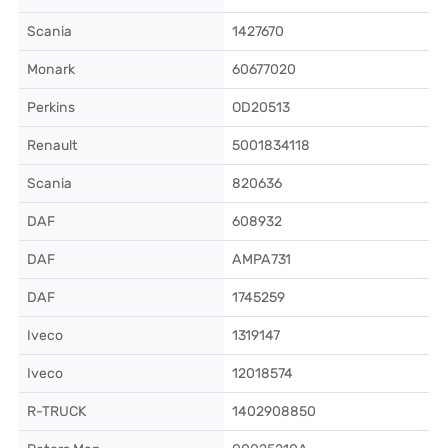
Scania
1427670
Monark
60677020
Perkins
OD20513
Renault
5001834118
Scania
820636
DAF
608932
DAF
AMPA731
DAF
1745259
Iveco
1319147
Iveco
12018574
R-TRUCK
1402908850