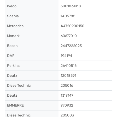
Iveco
5001834118
Scania
1405785
Mercedes
A4720900150
Monark
60677010
Bosch
2447222023
DAF
194194
Perkins
26410516
Deutz
12018574
DieselTechnic
205016
Deutz
1319147
EMMERRE
970932
DieselTechnic
205003