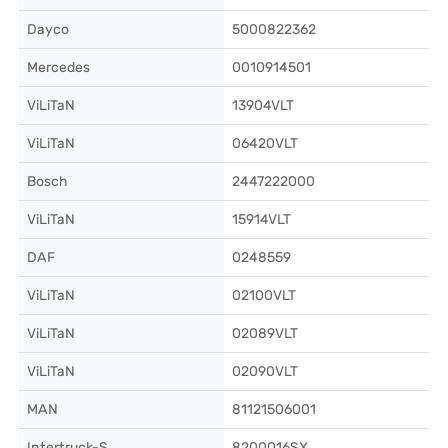
Dayco
5000822362
Mercedes
0010914501
ViLiTaN
13904VLT
ViLiTaN
06420VLT
Bosch
2447222000
ViLiTaN
15914VLT
DAF
0248559
ViLiTaN
02100VLT
ViLiTaN
02089VLT
ViLiTaN
02090VLT
MAN
81121506001
Intertruck-S
8200016SX