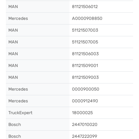
MAN
81121506012
Mercedes
A0000908850
MAN
51121507003
MAN
51121507005
MAN
81121506003
MAN
81121509001
MAN
81121509003
Mercedes
0000900050
Mercedes
0000912490
TruckExpert
18000025
Bosch
2447010020
Bosch
2447222099