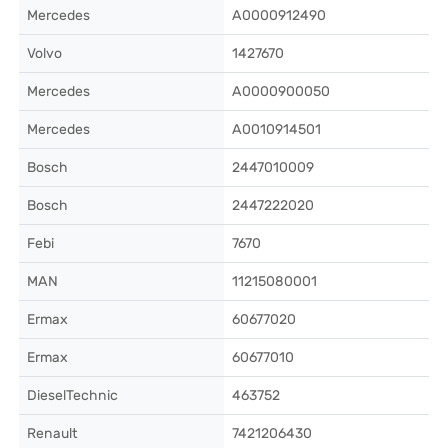
Mercedes
A0000912490
Volvo
1427670
Mercedes
A0000900050
Mercedes
A0010914501
Bosch
2447010009
Bosch
2447222020
Febi
7670
MAN
11215080001
Ermax
60677020
Ermax
60677010
DieselTechnic
463752
Renault
7421206430