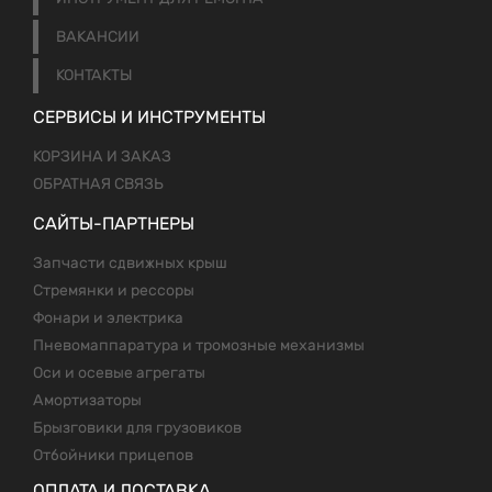
ВАКАНСИИ
КОНТАКТЫ
СЕРВИСЫ И ИНСТРУМЕНТЫ
КОРЗИНА И ЗАКАЗ
ОБРАТНАЯ СВЯЗЬ
САЙТЫ-ПАРТНЕРЫ
Запчасти сдвижных крыш
Стремянки и рессоры
Фонари и электрика
Пневомаппаратура и тромозные механизмы
Оси и осевые агрегаты
Амортизаторы
Брызговики для грузовиков
Отбойники прицепов
ОПЛАТА И ДОСТАВКА