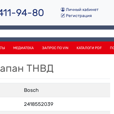
 411-94-80
Личный кабинет
Регистрация
АТЫ
МЕДИАТЕКА
ЗАПРОС ПО VIN
КАТАЛОГИ PDF
П
лапан ТНВД
Bosch
2418552039