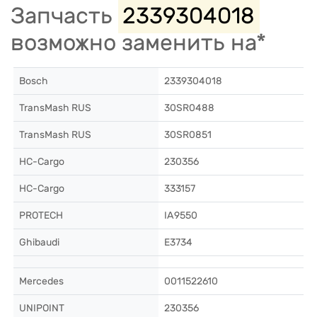
Запчасть
2339304018
возможно заменить на*
Bosch
2339304018
TransMash RUS
30SR0488
TransMash RUS
30SR0851
HC-Cargo
230356
HC-Cargo
333157
PROTECH
IA9550
Ghibaudi
E3734
Mercedes
0011522610
UNIPOINT
230356