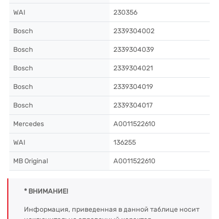
WAI
230356
Bosch
2339304002
Bosch
2339304039
Bosch
2339304021
Bosch
2339304019
Bosch
2339304017
Mercedes
A0011522610
WAI
136255
MB Original
A0011522610
* ВНИМАНИЕ!
Информация, приведенная в данной таблице носит