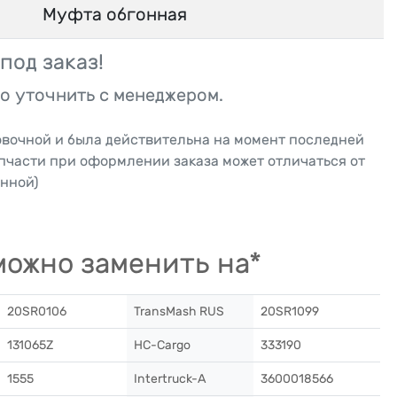
Муфта обгонная
под заказ!
о уточнить с менеджером.
овочной и была действительна на момент последней
апчасти при оформлении заказа может отличаться от
нной)
ожно заменить на*
20SR0106
TransMash RUS
20SR1099
131065Z
HC-Cargo
333190
1555
Intertruck-A
3600018566