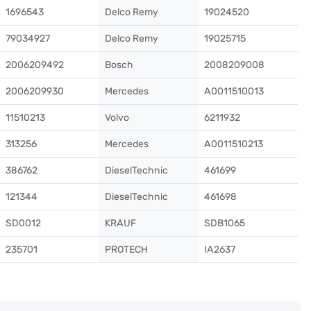
1696543
Delco Remy
19024520
79034927
Delco Remy
19025715
2006209492
Bosch
2008209008
2006209930
Mercedes
A0011510013
11510213
Volvo
6211932
313256
Mercedes
A0011510213
386762
DieselTechnic
461699
121344
DieselTechnic
461698
SD0012
KRAUF
SDB1065
235701
PROTECH
IA2637