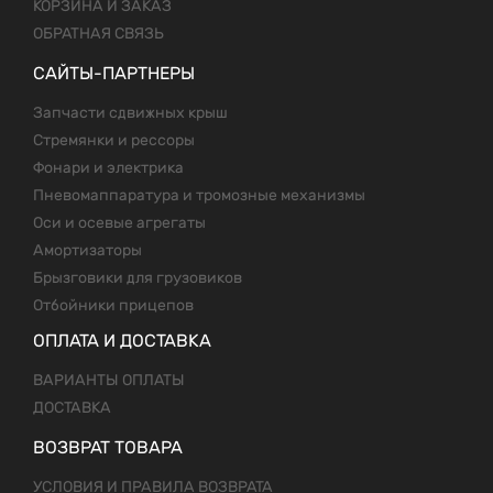
КОРЗИНА И ЗАКАЗ
ОБРАТНАЯ СВЯЗЬ
САЙТЫ-ПАРТНЕРЫ
Запчасти сдвижных крыш
Стремянки и рессоры
Фонари и электрика
Пневомаппаратура и тромозные механизмы
Оси и осевые агрегаты
Амортизаторы
Брызговики для грузовиков
Отбойники прицепов
ОПЛАТА И ДОСТАВКА
ВАРИАНТЫ ОПЛАТЫ
ДОСТАВКА
ВОЗВРАТ ТОВАРА
УСЛОВИЯ И ПРАВИЛА ВОЗВРАТА