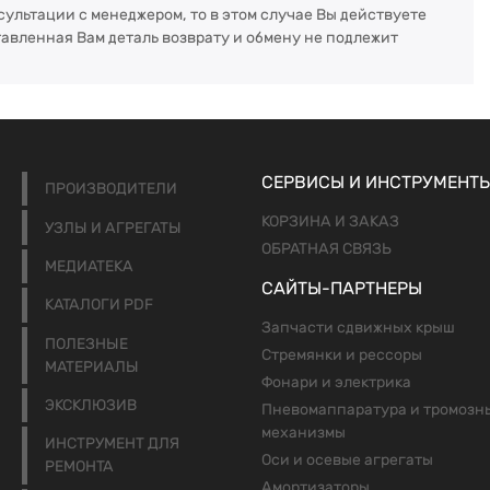
сультации с менеджером, то в этом случае Вы действуете
тавленная Вам деталь возврату и обмену не подлежит
СЕРВИСЫ И ИНСТРУМЕНТ
ПРОИЗВОДИТЕЛИ
КОРЗИНА И ЗАКАЗ
УЗЛЫ И АГРЕГАТЫ
ОБРАТНАЯ СВЯЗЬ
МЕДИАТЕКА
САЙТЫ-ПАРТНЕРЫ
КАТАЛОГИ PDF
Запчасти сдвижных крыш
ПОЛЕЗНЫЕ
Стремянки и рессоры
МАТЕРИАЛЫ
Фонари и электрика
ЭКСКЛЮЗИВ
Пневомаппаратура и тромозн
механизмы
ИНСТРУМЕНТ ДЛЯ
Оси и осевые агрегаты
РЕМОНТА
Амортизаторы