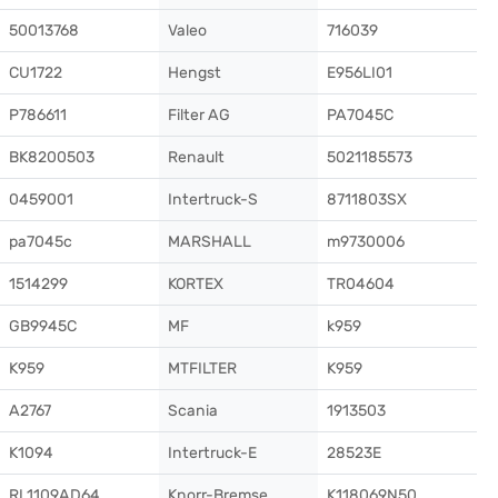
50013768
Valeo
716039
CU1722
Hengst
E956LI01
P786611
Filter AG
PA7045C
BK8200503
Renault
5021185573
0459001
Intertruck-S
8711803SX
pa7045c
MARSHALL
m9730006
1514299
KORTEX
TR04604
GB9945C
MF
k959
K959
MTFILTER
K959
A2767
Scania
1913503
K1094
Intertruck-E
28523E
RL1109AD64
Knorr-Bremse
K118069N50