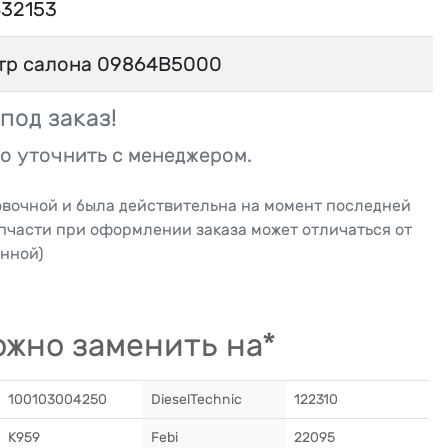
432153
тр салона 09864B5000
под заказ!
о уточнить с менеджером.
овочной и была действительна на момент последней
апчасти при оформлении заказа может отличаться от
нной)
жно заменить на*
100103004250
DieselTechnic
122310
K959
Febi
22095