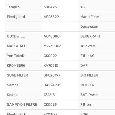
Templin
300425
KS
Fleetguard
AF25829
Mann Filter
Donaldson
GOODWILL
AG1008CF
BERGKRAFT
MARSHALL
M9730006
Trucktec
Yon Teknik
CK0099
Filter AG
KROMBERG
KA70510
DAF
SURE FILTER
SFC20197
BIG FILTER
Sampa
04224901
MFILTER
Scania
1326181
BAT-Parts
SAMPIYON FILTRE
CK0099
Filtron
Fleetguard
af25829
SORL