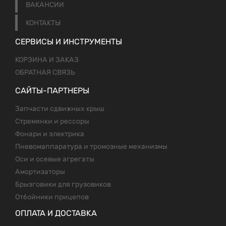
ВАКАНСИИ
КОНТАКТЫ
СЕРВИСЫ И ИНСТРУМЕНТЫ
КОРЗИНА И ЗАКАЗ
ОБРАТНАЯ СВЯЗЬ
САЙТЫ-ПАРТНЕРЫ
Запчасти сдвижных крыш
Стремянки и рессоры
Фонари и электрика
Пневомаппаратура и тромозные механизмы
Оси и осевые агрегаты
Амортизаторы
Брызговики для грузовиков
Отбойники прицепов
ОПЛАТА И ДОСТАВКА