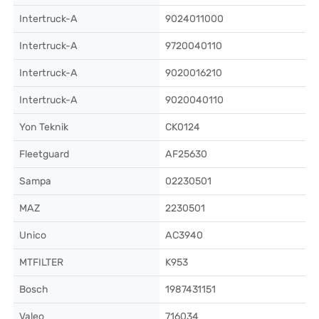
Intertruck-A
9024011000
Intertruck-A
9720040110
Intertruck-A
9020016210
Intertruck-A
9020040110
Yon Teknik
CK0124
Fleetguard
AF25630
Sampa
02230501
MAZ
2230501
Unico
AC3940
MTFILTER
K953
Bosch
1987431151
Valeo
716034