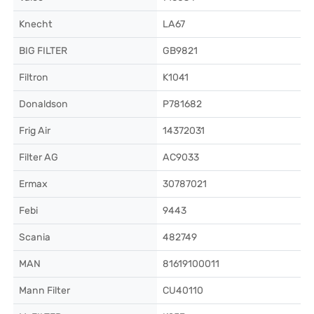
Knecht
LA67
BIG FILTER
GB9821
Filtron
K1041
Donaldson
P781682
Frig Air
14372031
Filter AG
AC9033
Ermax
30787021
Febi
9443
Scania
482749
MAN
81619100011
Mann Filter
CU40110