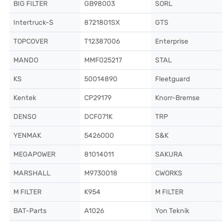
BIG FILTER
GB98003
SORL
Intertruck-S
8721801SX
GTS
TOPCOVER
T12387006
Enterprise
MANDO
MMF025217
STAL
KS
50014890
Fleetguard
Kentek
CP29179
Knorr-Bremse
DENSO
DCF071K
TRP
YENMAK
5426000
S&K
MEGAPOWER
81014011
SAKURA
MARSHALL
M9730018
CWORKS
M FILTER
K954
M FILTER
BAT-Parts
A1026
Yon Teknik