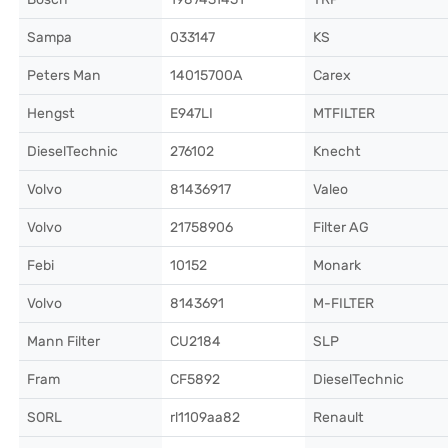
Sampa
033147
KS
Peters Man
14015700A
Carex
Hengst
E947LI
MTFILTER
DieselTechnic
276102
Knecht
Volvo
81436917
Valeo
Volvo
21758906
Filter AG
Febi
10152
Monark
Volvo
8143691
M-FILTER
Mann Filter
CU2184
SLP
Fram
CF5892
DieselTechnic
SORL
rl1109aa82
Renault