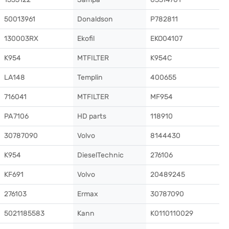
50013961
Donaldson
P782811
130003RX
Ekofil
EKO04107
K954
MTFILTER
K954C
LA148
Templin
400655
716041
MTFILTER
MF954
PA7106
HD parts
118910
30787090
Volvo
8144430
K954
DieselTechnic
276106
KF691
Volvo
20489245
276103
Ermax
30787090
5021185583
Kann
K0110110029