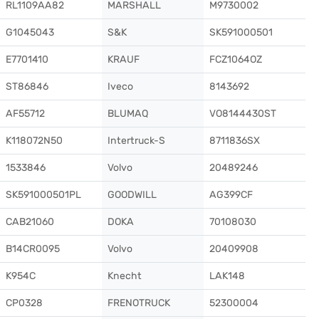
RL1109AA82
MARSHALL
M9730002
G1045043
S&K
SK591000501
E7701410
KRAUF
FCZ1064OZ
ST86846
Iveco
8143692
AF55712
BLUMAQ
VO8144430ST
K118072N50
Intertruck-S
8711836SX
1533846
Volvo
20489246
SK591000501PL
GOODWILL
AG399CF
CAB21060
DOKA
70108030
B14CR0095
Volvo
20409908
K954C
Knecht
LAK148
CP0328
FRENOTRUCK
52300004