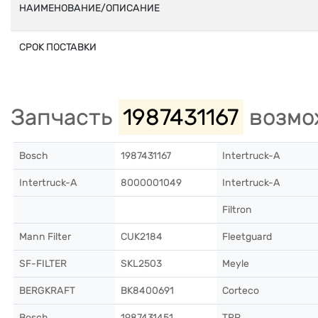
НАИМЕНОВАНИЕ/ОПИСАНИЕ
СРОК ПОСТАВКИ
Запчасть
1987431167
возмо
Bosch
1987431167
Intertruck-A
Intertruck-A
8000001049
Intertruck-A
Filtron
Mann Filter
CUK2184
Fleetguard
SF-FILTER
SKL2503
Meyle
BERGKRAFT
BK8400691
Corteco
Bosch
1987431451
TRP