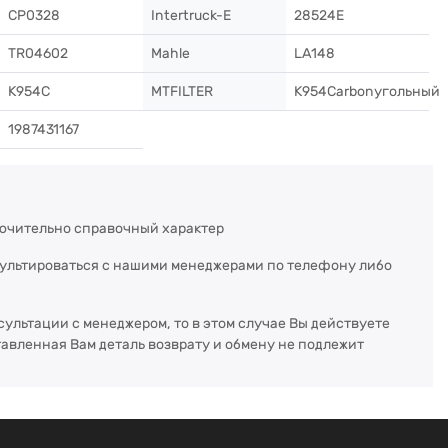
CP0328
Intertruck-E
28524E
TR04602
Mahle
LA148
K954C
MTFILTER
K954Carbonугольный
1987431167
ючительно справочный характер
сультироваться с нашими менеджерами по телефону либо
сультации с менеджером, то в этом случае Вы действуете
тавленная Вам деталь возврату и обмену не подлежит