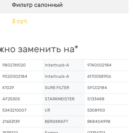
Фильтр салонный
3 сут.
жно заменить на*
9802761020
Intertruck-A
9740002184
9020002184
Intertruck-A
6170058906
K1029
SURE FILTER
SFC02184
AF25305
STARKMEISTER
S133488
5343210007
Ufi
5308900
21653139
BERGKRAFT
BK8404998
1535122
Sampa
03314701