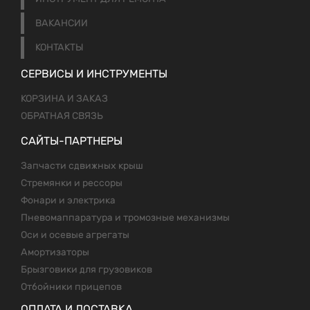
ВАКАНСИИ
КОНТАКТЫ
СЕРВИСЫ И ИНСТРУМЕНТЫ
КОРЗИНА И ЗАКАЗ
ОБРАТНАЯ СВЯЗЬ
САЙТЫ-ПАРТНЕРЫ
Запчасти сдвижных крыш
Стремянки и рессоры
Фонари и электрика
Пневомаппаратура и тромозные механизмы
Оси и осевые агрегаты
Амортизаторы
Брызговики для грузовиков
Отбойники прицепов
ОПЛАТА И ДОСТАВКА