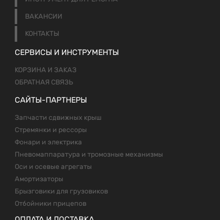
ВАКАНСИИ
КОНТАКТЫ
СЕРВИСЫ И ИНСТРУМЕНТЫ
КОРЗИНА И ЗАКАЗ
ОБРАТНАЯ СВЯЗЬ
САЙТЫ-ПАРТНЕРЫ
Запчасти сдвижных крыш
Стремянки и рессоры
Фонари и электрика
Пневомаппаратура и тромозные механизмы
Оси и осевые агрегаты
Амортизаторы
Брызговики для грузовиков
Отбойники прицепов
ОПЛАТА И ДОСТАВКА