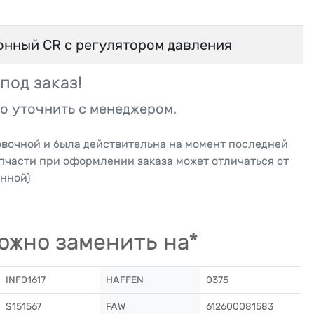
онный CR с регулятором давления
под заказ!
о уточнить с менеджером.
овочной и была действительна на момент последней
апчасти при оформлении заказа может отличаться от
нной)
ожно заменить на*
INF01617
HAFFEN
0375
S151567
FAW
612600081583