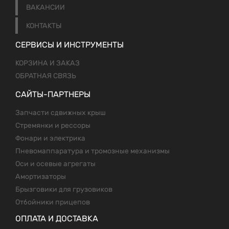
ВАКАНСИИ
КОНТАКТЫ
СЕРВИСЫ И ИНСТРУМЕНТЫ
КОРЗИНА И ЗАКАЗ
ОБРАТНАЯ СВЯЗЬ
САЙТЫ-ПАРТНЕРЫ
Запчасти сдвижных крыш
Стремянки и рессоры
Фонари и электрика
Пневомаппаратура и тромозные механизмы
Оси и осевые агрегаты
Амортизаторы
Брызговики для грузовиков
Отбойники прицепов
ОПЛАТА И ДОСТАВКА