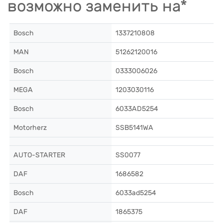
возможно заменить на*
Bosch
1337210808
MAN
51262120016
Bosch
0333006026
MEGA
1203030116
Bosch
6033AD5254
Motorherz
SSB5141WA
AUTO-STARTER
SS0077
DAF
1686582
Bosch
6033ad5254
DAF
1865375