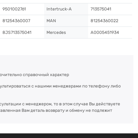
9501002761
Intertruck-A
713575041
81254360007
MAN
81254360022
8JS713575041
Mercedes
A0005451934
ючительно справочный характер
сультироваться с нашими менеджерами по телефону либо
сультации с менеджером, то в этом случае Вы действуете
тавленная Вам деталь возврату и обмену не подлежит