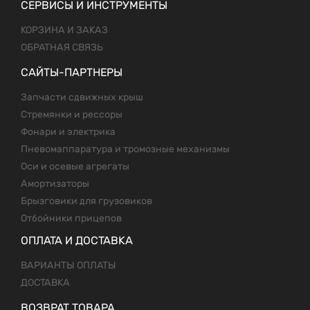
СЕРВИСЫ И ИНСТРУМЕНТЫ
КОРЗИНА И ЗАКАЗ
ОБРАТНАЯ СВЯЗЬ
САЙТЫ-ПАРТНЕРЫ
Запчасти сдвижных крыш
Стремянки и рессоры
Фонари и электрика
Пневомаппаратура и тромозные механизмы
Оси и осевые агрегаты
Амортизаторы
Брызговики для грузовиков
Отбойники прицепов
ОПЛАТА И ДОСТАВКА
ВАРИАНТЫ ОПЛАТЫ
ДОСТАВКА
ВОЗВРАТ ТОВАРА