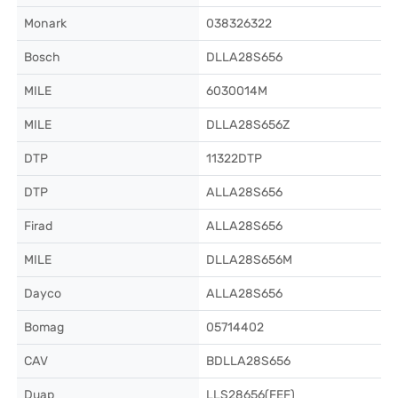
Monark
038326322
Bosch
DLLA28S656
MILE
6030014M
MILE
DLLA28S656Z
DTP
11322DTP
DTP
ALLA28S656
Firad
ALLA28S656
MILE
DLLA28S656M
Dayco
ALLA28S656
Bomag
05714402
CAV
BDLLA28S656
Duap
LLS28656(FEF)