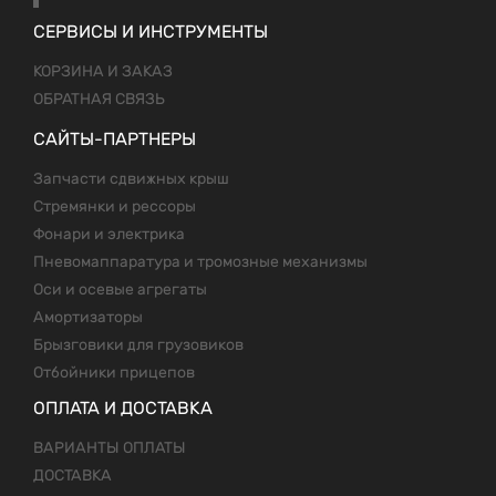
СЕРВИСЫ И ИНСТРУМЕНТЫ
КОРЗИНА И ЗАКАЗ
ОБРАТНАЯ СВЯЗЬ
САЙТЫ-ПАРТНЕРЫ
Запчасти сдвижных крыш
Стремянки и рессоры
Фонари и электрика
Пневомаппаратура и тромозные механизмы
Оси и осевые агрегаты
Амортизаторы
Брызговики для грузовиков
Отбойники прицепов
ОПЛАТА И ДОСТАВКА
ВАРИАНТЫ ОПЛАТЫ
ДОСТАВКА