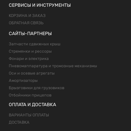
СЕРВИСЫ И ИНСТРУМЕНТЫ
КОРЗИНА И ЗАКАЗ
ОБРАТНАЯ СВЯЗЬ
САЙТЫ-ПАРТНЕРЫ
Запчасти сдвижных крыш
Стремянки и рессоры
Фонари и электрика
Пневомаппаратура и тромозные механизмы
Оси и осевые агрегаты
Амортизаторы
Брызговики для грузовиков
Отбойники прицепов
ОПЛАТА И ДОСТАВКА
ВАРИАНТЫ ОПЛАТЫ
ДОСТАВКА