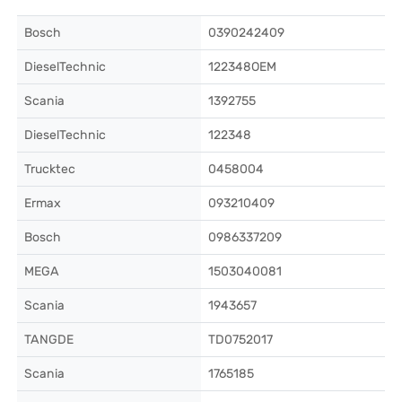
Bosch
0390242409
DieselTechnic
122348OEM
Scania
1392755
DieselTechnic
122348
Trucktec
0458004
Ermax
093210409
Bosch
0986337209
MEGA
1503040081
Scania
1943657
TANGDE
TD0752017
Scania
1765185