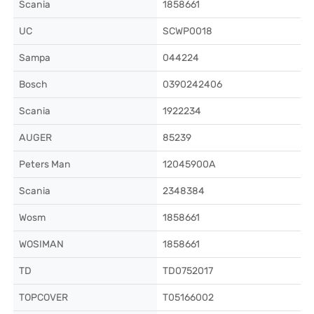
Scania
1858661
UC
SCWP0018
Sampa
044224
Bosch
0390242406
Scania
1922234
AUGER
85239
Peters Man
12045900A
Scania
2348384
Wosm
1858661
WOSIMAN
1858661
TD
TD0752017
TOPCOVER
T05166002