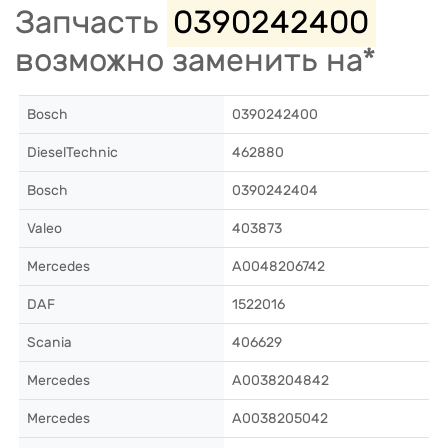
Запчасть
0390242400
возможно заменить на*
Bosch
0390242400
DieselTechnic
462880
Bosch
0390242404
Valeo
403873
Mercedes
A0048206742
DAF
1522016
Scania
406629
Mercedes
A0038204842
Mercedes
A0038205042