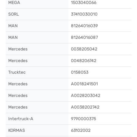
MEGA
1503040066
SORL
37410030010
MAN
81264016039
MAN
81264016087
Mercedes
0038205042
Mercedes
0048206742
Trucktec
0158053
Mercedes
A0018241501
Mercedes
A0028203042
Mercedes
A0038202742
Intertruck-A
9790000375
KORMAS
63102002