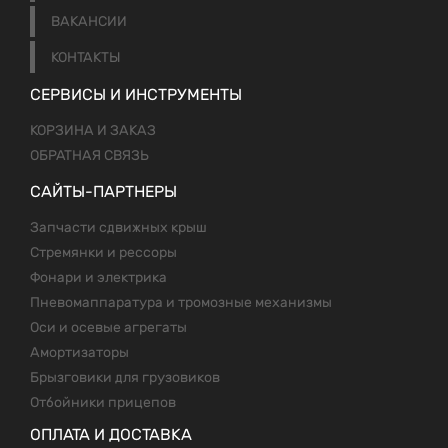
ВАКАНСИИ
КОНТАКТЫ
СЕРВИСЫ И ИНСТРУМЕНТЫ
КОРЗИНА И ЗАКАЗ
ОБРАТНАЯ СВЯЗЬ
САЙТЫ-ПАРТНЕРЫ
Запчасти сдвижных крыш
Стремянки и рессоры
Фонари и электрика
Пневомаппаратура и тромозные механизмы
Оси и осевые агрегаты
Амортизаторы
Брызговики для грузовиков
Отбойники прицепов
ОПЛАТА И ДОСТАВКА