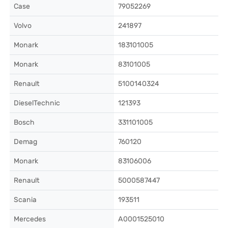
Case
79052269
Volvo
241897
Monark
183101005
Monark
83101005
Renault
5100140324
DieselTechnic
121393
Bosch
331101005
Demag
760120
Monark
83106006
Renault
5000587447
Scania
193511
Mercedes
A0001525010