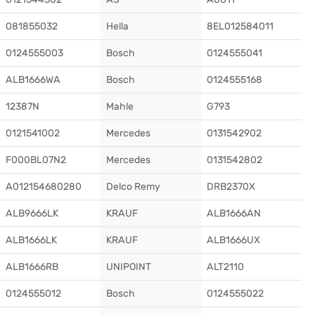
081855032
Hella
8EL012584011
0124555003
Bosch
0124555041
ALB1666WA
Bosch
0124555168
12387N
Mahle
G793
0121541002
Mercedes
0131542902
F000BL07N2
Mercedes
0131542802
A012154680280
Delco Remy
DRB2370X
ALB9666LK
KRAUF
ALB1666AN
ALB1666LK
KRAUF
ALB1666UX
ALB1666RB
UNIPOINT
ALT2110
0124555012
Bosch
0124555022