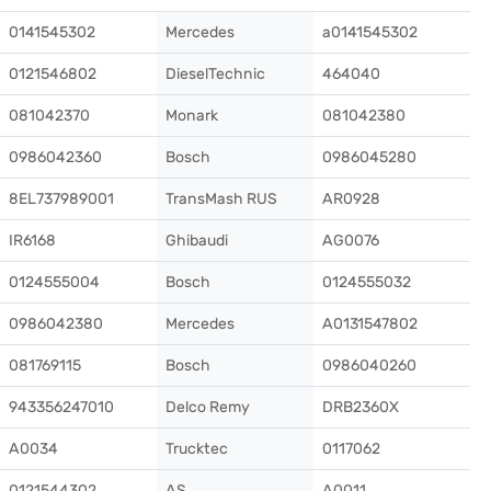
0141545302
Mercedes
a0141545302
0121546802
DieselTechnic
464040
081042370
Monark
081042380
0986042360
Bosch
0986045280
8EL737989001
TransMash RUS
AR0928
IR6168
Ghibaudi
AG0076
0124555004
Bosch
0124555032
0986042380
Mercedes
A0131547802
081769115
Bosch
0986040260
943356247010
Delco Remy
DRB2360X
A0034
Trucktec
0117062
0121544302
AS
A0011