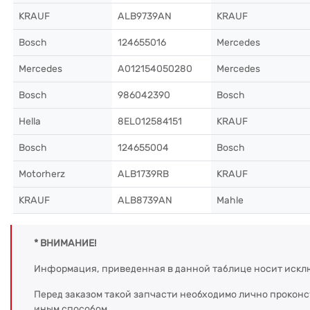
KRAUF
ALB9739AN
KRAUF
Bosch
124655016
Mercedes
Mercedes
A012154050280
Mercedes
Bosch
986042390
Bosch
Hella
8EL012584151
KRAUF
Bosch
124655004
Bosch
Motorherz
ALB1739RB
KRAUF
KRAUF
ALB8739AN
Mahle
* ВНИМАНИЕ!
Информация, приведенная в данной таблице носит искл
Перед заказом такой запчасти необходимо лично прокон
иным способом