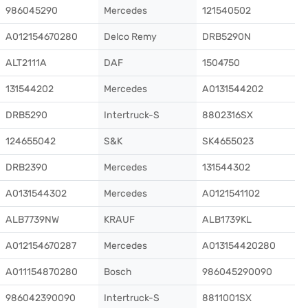
986045290
Mercedes
121540502
A012154670280
Delco Remy
DRB5290N
ALT2111A
DAF
1504750
131544202
Mercedes
A0131544202
DRB5290
Intertruck-S
8802316SX
124655042
S&K
SK4655023
DRB2390
Mercedes
131544302
A0131544302
Mercedes
A0121541102
ALB7739NW
KRAUF
ALB1739KL
A012154670287
Mercedes
A013154420280
A011154870280
Bosch
986045290090
986042390090
Intertruck-S
8811001SX