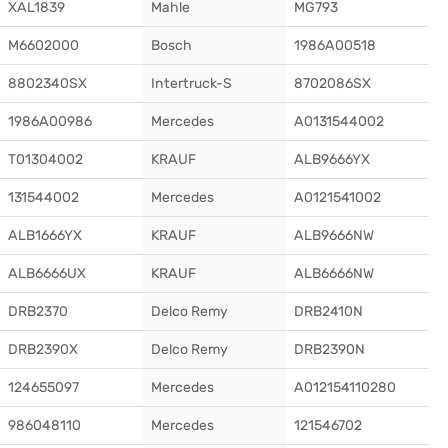
XAL1839
Mahle
MG793
M6602000
Bosch
1986A00518
8802340SX
Intertruck-S
8702086SX
1986A00986
Mercedes
A0131544002
T01304002
KRAUF
ALB9666YX
131544002
Mercedes
A0121541002
ALB1666YX
KRAUF
ALB9666NW
ALB6666UX
KRAUF
ALB6666NW
DRB2370
Delco Remy
DRB2410N
DRB2390X
Delco Remy
DRB2390N
124655097
Mercedes
A012154110280
986048110
Mercedes
121546702