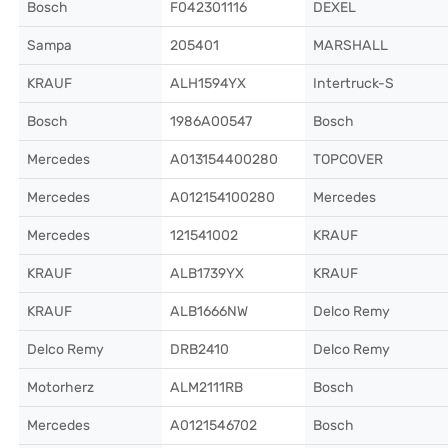
Bosch
F042301116
DEXEL
Sampa
205401
MARSHALL
KRAUF
ALH1594YX
Intertruck-S
Bosch
1986A00547
Bosch
Mercedes
A013154400280
TOPCOVER
Mercedes
A012154100280
Mercedes
Mercedes
121541002
KRAUF
KRAUF
ALB1739YX
KRAUF
KRAUF
ALB1666NW
Delco Remy
Delco Remy
DRB2410
Delco Remy
Motorherz
ALM2111RB
Bosch
Mercedes
A0121546702
Bosch