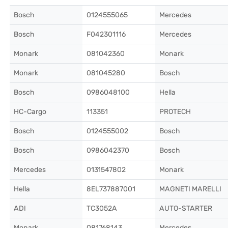
Bosch
0124555065
Mercedes
Bosch
F042301116
Mercedes
Monark
081042360
Monark
Monark
081045280
Bosch
Bosch
0986048100
Hella
HC-Cargo
113351
PROTECH
Bosch
0124555002
Bosch
Bosch
0986042370
Bosch
Mercedes
0131547802
Monark
Hella
8EL737887001
MAGNETI MARELLI
ADI
TC3052A
AUTO-STARTER
Monark
081768143
Mercedes