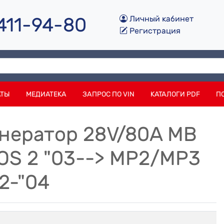
 411-94-80
Личный кабинет
Регистрация
АТЫ
МЕДИАТЕКА
ЗАПРОС ПО VIN
КАТАЛОГИ PDF
П
енератор 28V/80A MB
OS 2 "03--> MP2/MP3
02-"04