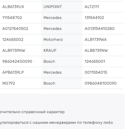
ALB6739UX
UNIPOINT
ALT2111
111548702
Mercedes
131544102
A0121540502
Mercedes
A013154410280
124655002
Motorherz
ALB1739WA
ALB9739NW
KRAUF
ALB8739NW
986042400090
Bosch
124655001
APB6739LP
Mercedes
0011554015
MG792
Bosch
0986048100090
ючительно справочный характер
сультироваться с нашими менеджерами по телефону либо