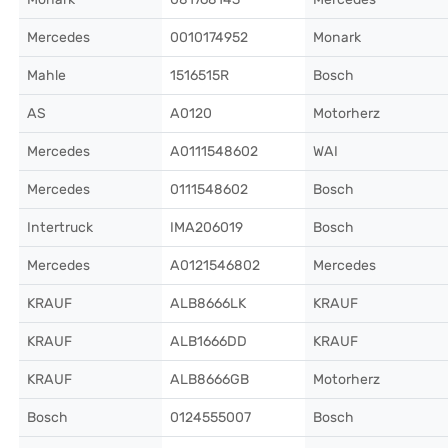
Mercedes
0010174952
Monark
Mahle
1516515R
Bosch
AS
A0120
Motorherz
Mercedes
A0111548602
WAI
Mercedes
0111548602
Bosch
Intertruck
IMA206019
Bosch
Mercedes
A0121546802
Mercedes
KRAUF
ALB8666LK
KRAUF
KRAUF
ALB1666DD
KRAUF
KRAUF
ALB8666GB
Motorherz
Bosch
0124555007
Bosch