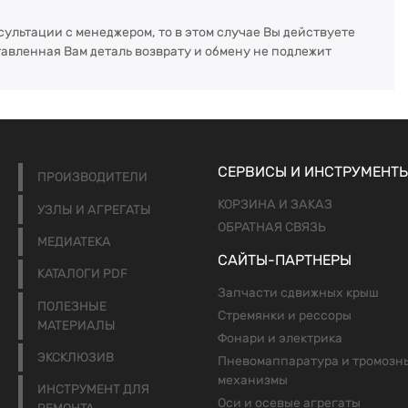
сультации с менеджером, то в этом случае Вы действуете
тавленная Вам деталь возврату и обмену не подлежит
СЕРВИСЫ И ИНСТРУМЕНТ
ПРОИЗВОДИТЕЛИ
КОРЗИНА И ЗАКАЗ
УЗЛЫ И АГРЕГАТЫ
ОБРАТНАЯ СВЯЗЬ
МЕДИАТЕКА
САЙТЫ-ПАРТНЕРЫ
КАТАЛОГИ PDF
Запчасти сдвижных крыш
ПОЛЕЗНЫЕ
Стремянки и рессоры
МАТЕРИАЛЫ
Фонари и электрика
ЭКСКЛЮЗИВ
Пневомаппаратура и тромозн
механизмы
ИНСТРУМЕНТ ДЛЯ
Оси и осевые агрегаты