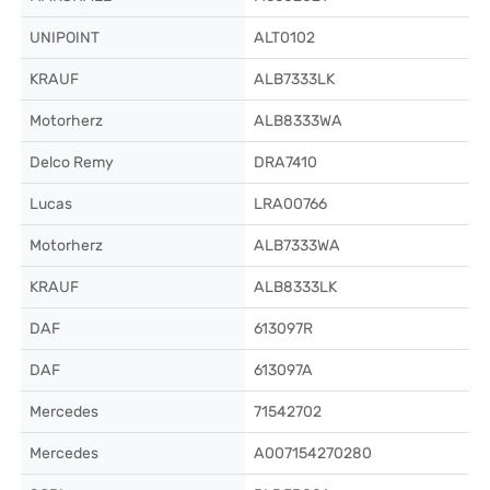
UNIPOINT
ALT0102
KRAUF
ALB7333LK
Motorherz
ALB8333WA
Delco Remy
DRA7410
Lucas
LRA00766
Motorherz
ALB7333WA
KRAUF
ALB8333LK
DAF
613097R
DAF
613097A
Mercedes
71542702
Mercedes
A007154270280