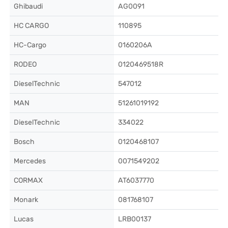
Ghibaudi
AG0091
HC CARGO
110895
HC-Cargo
0160206A
RODEO
0120469518R
DieselTechnic
547012
MAN
51261019192
DieselTechnic
334022
Bosch
0120468107
Mercedes
0071549202
CORMAX
AT6037770
Monark
081768107
Lucas
LRB00137