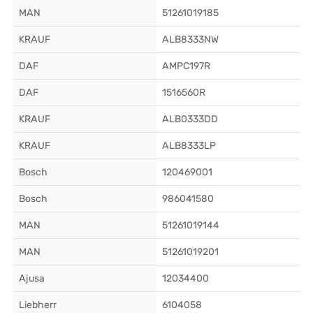
MAN
51261019185
KRAUF
ALB8333NW
DAF
AMPC197R
DAF
1516560R
KRAUF
ALB0333DD
KRAUF
ALB8333LP
Bosch
120469001
Bosch
986041580
MAN
51261019144
MAN
51261019201
Ajusa
12034400
Liebherr
6104058