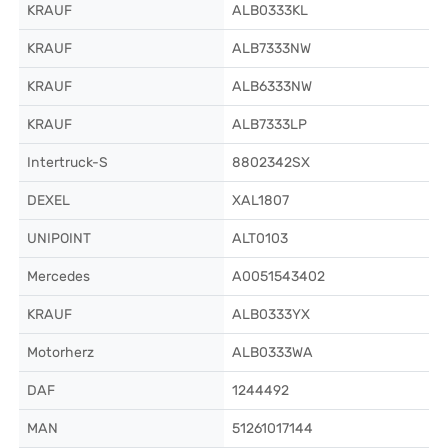
KRAUF
ALB0333KL
KRAUF
ALB7333NW
KRAUF
ALB6333NW
KRAUF
ALB7333LP
Intertruck-S
8802342SX
DEXEL
XAL1807
UNIPOINT
ALT0103
Mercedes
A0051543402
KRAUF
ALB0333YX
Motorherz
ALB0333WA
DAF
1244492
MAN
51261017144