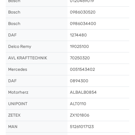
Bosch
0120469019
Bosch
0986030520
Bosch
0986034400
DAF
1274480
Delco Remy
19025100
AVL KRAFTTECHNIK
70250320
Mercedes
0051543402
DAF
0894300
Motorherz
ALBALB0854
UNIPOINT
ALT0110
ZETEX
ZX101806
MAN
51261017123