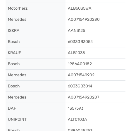
Motorherz
ALB6035WA
Mercedes
A007154920280
ISKRA
AAN3125
Bosch
6033GB3054
KRAUF
ALB1035
Bosch
1986A00182
Mercedes
A0071549902
Bosch
6033GB3014
Mercedes
A007154920287
DAF
1357593
UNIPOINT
ALT0103A
Bosch
0986049253