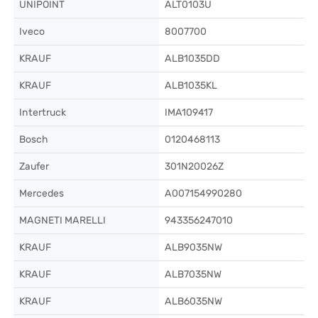
UNIPOINT
ALT0103U
Iveco
8007700
KRAUF
ALB1035DD
KRAUF
ALB1035KL
Intertruck
IMA109417
Bosch
0120468113
Zaufer
301N20026Z
Mercedes
A007154990280
MAGNETI MARELLI
943356247010
KRAUF
ALB9035NW
KRAUF
ALB7035NW
KRAUF
ALB6035NW