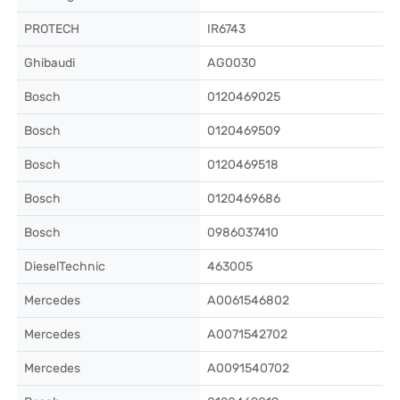
PROTECH
IR6743
Ghibaudi
AG0030
Bosch
0120469025
Bosch
0120469509
Bosch
0120469518
Bosch
0120469686
Bosch
0986037410
DieselTechnic
463005
Mercedes
A0061546802
Mercedes
A0071542702
Mercedes
A0091540702