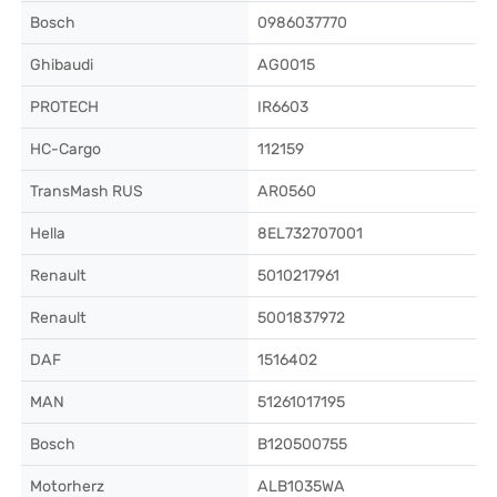
Bosch
0986037770
Ghibaudi
AG0015
PROTECH
IR6603
HC-Cargo
112159
TransMash RUS
AR0560
Hella
8EL732707001
Renault
5010217961
Renault
5001837972
DAF
1516402
MAN
51261017195
Bosch
B120500755
Motorherz
ALB1035WA