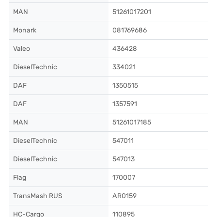
MAN
51261017201
Monark
081769686
Valeo
436428
DieselTechnic
334021
DAF
1350515
DAF
1357591
MAN
51261017185
DieselTechnic
547011
DieselTechnic
547013
Flag
170007
TransMash RUS
AR0159
HC-Cargo
110895