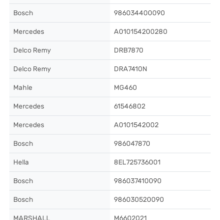
Bosch
986034400090
Mercedes
A010154200280
Delco Remy
DRB7870
Delco Remy
DRA7410N
Mahle
MG460
Mercedes
61546802
Mercedes
A0101542002
Bosch
986047870
Hella
8EL725736001
Bosch
986037410090
Bosch
986030520090
MARSHALL
M6602021