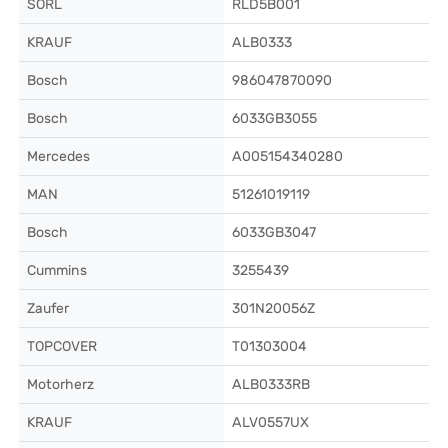
SORL
RLD5B001
KRAUF
ALB0333
Bosch
986047870090
Bosch
6033GB3055
Mercedes
A005154340280
MAN
51261019119
Bosch
6033GB3047
Cummins
3255439
Zaufer
301N20056Z
TOPCOVER
T01303004
Motorherz
ALB0333RB
KRAUF
ALV0557UX