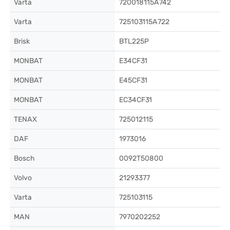
Varta
720018115A742
Varta
725103115A722
Brisk
BTL225P
MONBAT
E34CF31
MONBAT
E45CF31
MONBAT
EC34CF31
TENAX
725012115
DAF
1973016
Bosch
0092T50800
Volvo
21293377
Varta
725103115
MAN
7970202252