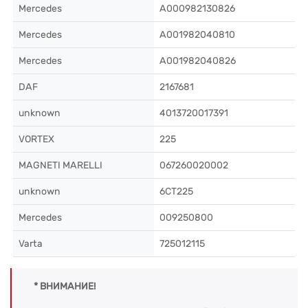
Mercedes
A000982130826
Mercedes
A001982040810
Mercedes
A001982040826
DAF
2167681
unknown
4013720017391
VORTEX
225
MAGNETI MARELLI
067260020002
unknown
6CT225
Mercedes
009250800
Varta
725012115
* ВНИМАНИЕ!