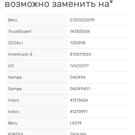
возможно заменить на*
Beru
0720002019
TruckExpert
14355008
COJALI
7053118
Intertruck-S
8105110SX
UC
IVVC0017
Sampa
060496
Sampa
06049601
Iveco
41213626
Iveco
41213991
Beru
LK019
KORTEX
TR16296