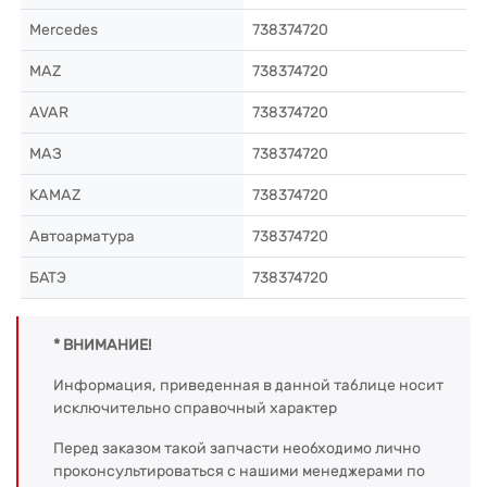
Mercedes
738374720
MAZ
738374720
AVAR
738374720
МАЗ
738374720
KAMAZ
738374720
Автоарматура
738374720
БАТЭ
738374720
* ВНИМАНИЕ!
Информация, приведенная в данной таблице носит
исключительно справочный характер
Перед заказом такой запчасти необходимо лично
проконсультироваться с нашими менеджерами по