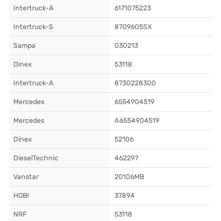
Intertruck-A
6171075223
Intertruck-S
8709605SX
Sampa
030213
Dinex
53118
Intertruck-A
8730228300
Mercedes
6554904519
Mercedes
A6554904519
Dinex
52106
DieselTechnic
462297
Vanstar
20106MB
HOBI
37894
NRF
53118