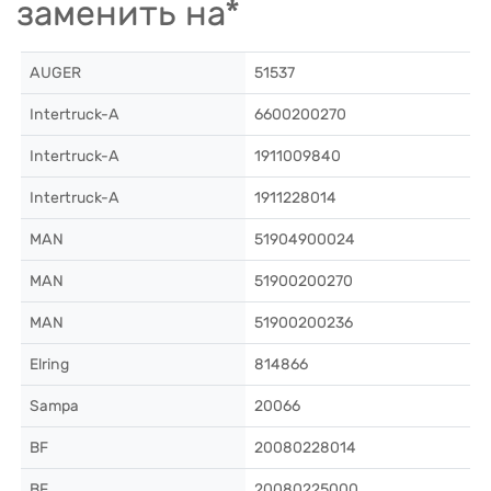
заменить на*
AUGER
51537
Intertruck-A
6600200270
Intertruck-A
1911009840
Intertruck-A
1911228014
MAN
51904900024
MAN
51900200270
MAN
51900200236
Elring
814866
Sampa
20066
BF
20080228014
BF
20080225000