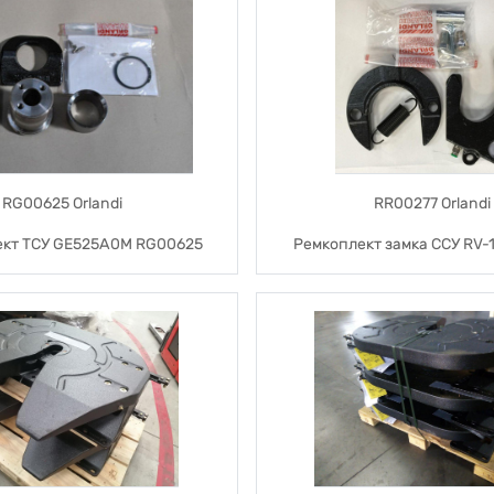
RG00625 Orlandi
RR00277 Orlandi
кт ТСУ GE525A0M RG00625
Ремкоплект замка ССУ RV-