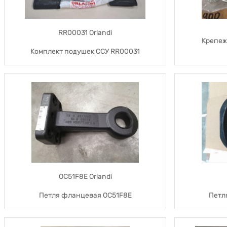
RR00031 Orlandi
Крепеж
Комплект подушек ССУ RR00031
OC51F8E Orlandi
Петля фланцевая OC51F8E
Петл