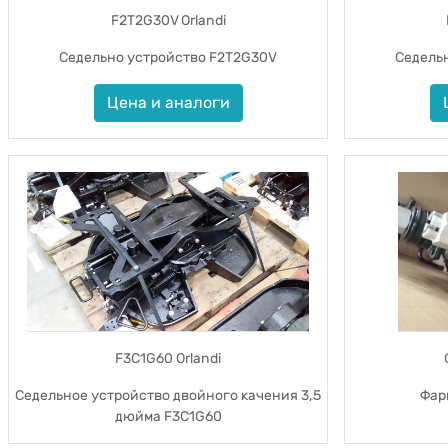
F2T2G30V Orlandi
Седельно устройство F2T2G30V
Седель
Цена и аналоги
F3C1G60 Orlandi
Седельное устройство двойного качения 3,5
Фар
дюйма F3C1G60