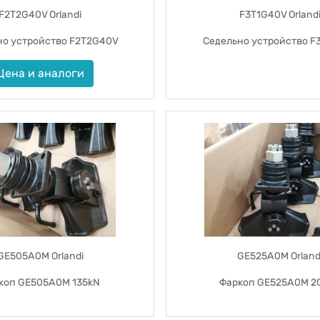
F2T2G40V Orlandi
F3T1G40V Orland
но устройство F2T2G40V
Седельно устройство F
Цена и аналоги
GE505A0M Orlandi
GE525A0M Orland
коп GE505A0M 135kN
Фаркоп GE525A0M 2