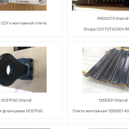
RR00073 Orlandi
 ССУ к монтажной плите
Опора ССУ F2T2G30V R
OC57F60 Orlandi
1255301 Orlandi
я фланцевая OC57F60
Плита монтажная 1255301 4