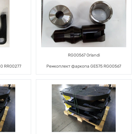
RG00567 Orlandi
10 RR00277
Ремкоплект фаркопа GE575 RG00567