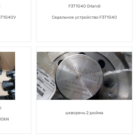
i
F3T1G40 Orlandi
3T1G40V
Седельное устройство F3T1G40
i
шкворень 2 дюйма
00kN