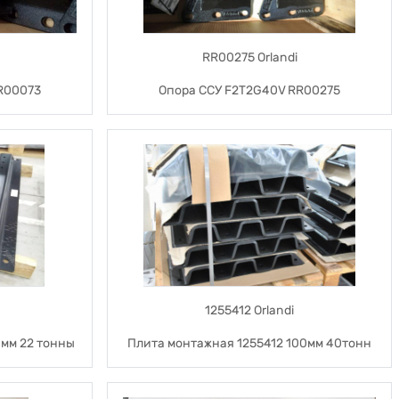
RR00275 Orlandi
R00073
Опора ССУ F2T2G40V RR00275
1255412 Orlandi
0мм 22 тонны
Плита монтажная 1255412 100мм 40тонн