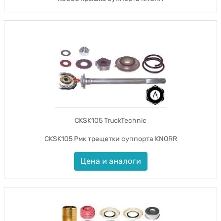
CKSK105 TruckTechnic
CKSK105 Рмк трещетки суппорта KNORR
Цена и аналоги