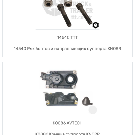
14540 TTT
14540 Рмк болтов и направляющих суппорта KNORR
K0086 AVTECH
K0086 Крышка суппорта KNORR