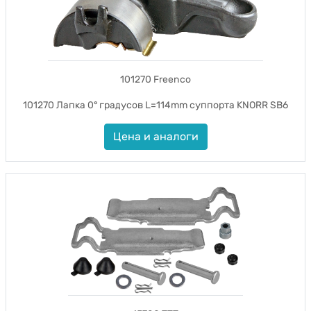
101270 Freenco
101270 Лапка 0° градусов L=114mm суппорта KNORR SB6
Цена и аналоги