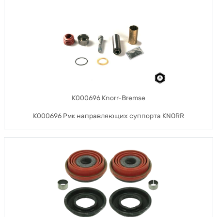
K000696 Knorr-Bremse
K000696 Рмк направляющих суппорта KNORR