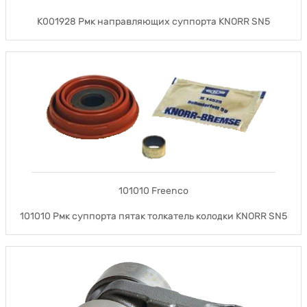
K001928 Pмк направляющих суппорта KNORR SN5
101010 Freenco
101010 Рмк суппорта пятак толкатель колодки KNORR SN5