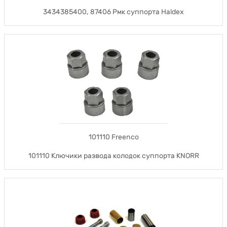
3434385400, 87406 Рмк суппорта Haldex
101110 Freenco
101110 Ключики развода колодок суппорта KNORR