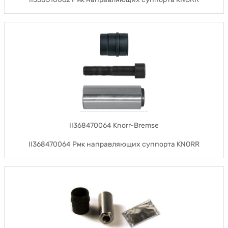
II368470064 Knorr-Bremse
II368470064 Рмк направляющих суппорта KNORR