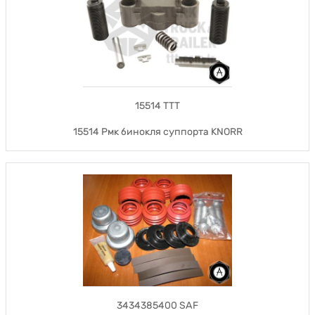
15514 TTT
15514 Рмк бинокля суппорта KNORR
3434385400 SAF