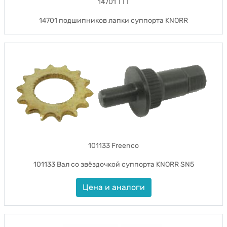
14701 TTT
14701 подшипников лапки суппорта KNORR
101133 Freenco
101133 Вал со звёздочкой суппорта KNORR SN5
Цена и аналоги